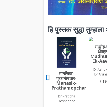
हि पुस्तक सुद्धा तुम्हा
मधुमेह
आव्हा
Madhu
Ek-Aa
Dr.Ashok
मानसिक-
Dr.Aruna
प्रथमोपचार-
18
Manasik-
Prathamopchar
Dr.Pratibha
Deshpande