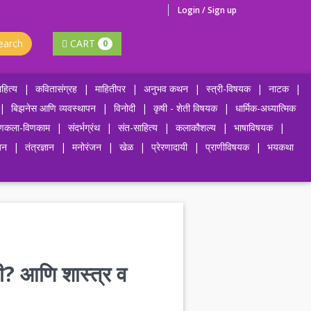
Login / Sign up
earch
CART
0
हित्य
|
कवितासंग्रह
|
माहितीपर
|
अनुभव कथन
|
स्त्री-विषयक
|
नाटक
|
|
बिझनेस आणि व्यवस्थापन
|
विनोदी
|
कृषी - शेती विषयक
|
धार्मिक-अध्यात्मिक
णकला-विणकाम
|
संदर्भग्रंथ
|
संत-साहित्य
|
कलाकौशल्य
|
भाषाविषयक
|
जन
|
तंत्रज्ञान
|
मनोरंजन
|
खेळ
|
प्रेरणादायी
|
प्राणीविषयक
|
भयकथा
ी? आणि शास्त्र व