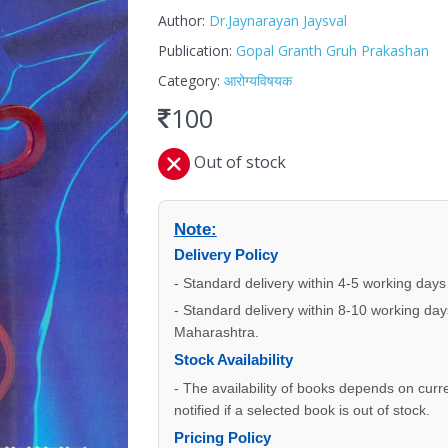
Author:
Dr.Jaynarayan Jaysval
Publication:
Gopal Granth Gruh Prakashan
Category:
आरोग्यविषयक
100
Out of stock
Note:
Delivery Policy
- Standard delivery within 4-5 working days
- Standard delivery within 8-10 working days
Maharashtra.
Stock Availability
- The availability of books depends on curre
notified if a selected book is out of stock.
Pricing Policy