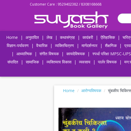
Customer Care : 9529402382 / 8308168668
Home
|
अनुवादित
|
लेख
|
कथासंग्रह
|
कादंबरी
|
ऐतिहासिक
|
चरित्
विज्ञान-पर्यावरण
|
वैचारिक
|
व्यक्तिचित्रण
|
मार्गदर्शनपर
|
शैक्षणिक
|
प्रव
|
आध्यात्मिक
|
संगीत विषयक
|
कायदेविषयक
|
स्पर्धा परिक्षा MPSC
संपादित
|
सामाजिक
|
व्यक्तिमत्व विकास
|
व्यवसाय
|
पार्लर विषयक
|
मन:स
Home
आरोग्यविषयक
चुंबकीय चिकित्