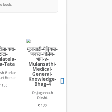
he book.
तेला-करा-
मुलांसाठी-मेडिकल-
टाटा-
जनरल-नॉलेज-
latela-
भाग-४-
a-Tata
Mulansathi-
Medical-
ish Borkar-
General-
uri Borkar
Knowledge-
Bhag-4
150
Dr.Jagannath
Dikshit
130