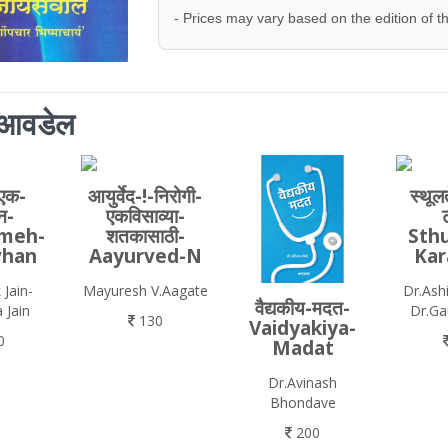
- Prices may vary based on the edition of t
ला आवडेल
-एक-
आयुर्वेद-!-निरोगी-
स्थूल
न-
एकविसाव्या-
meh-
शतकासाठी-
Sthu
vhan
Aayurved-N
Kar
 Jain-
Mayuresh V.Aagate
Dr.Ash
वैद्यकीय-मदत-
 Jain
Dr.Ga
130
Vaidyakiya-
0
Madat
Dr.Avinash
Bhondave
200