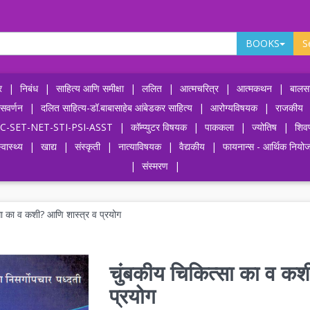
BOOKS
S
र
|
निबंध
|
साहित्य आणि समीक्षा
|
ललित
|
आत्मचरित्र
|
आत्मकथन
|
बालसा
ासवर्णन
|
दलित साहित्य-डॉ.बाबासाहेब आंबेडकर साहित्य
|
आरोग्यविषयक
|
राजकीय
-UPSC-SET-NET-STI-PSI-ASST
|
कॉम्प्युटर विषयक
|
पाककला
|
ज्योतिष
|
शिव
्वास्थ्य
|
खाद्य
|
संस्कृती
|
नात्याविषयक
|
वैद्यकीय
|
फायनान्स - आर्थिक नियो
|
संस्मरण
|
सा का व कशी? आणि शास्त्र व प्रयोग
चुंबकीय चिकित्सा का व कश
प्रयोग