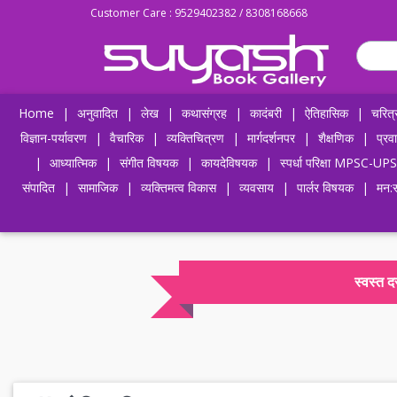
Customer Care : 9529402382 / 8308168668
Home
|
अनुवादित
|
लेख
|
कथासंग्रह
|
कादंबरी
|
ऐतिहासिक
|
चरित्
विज्ञान-पर्यावरण
|
वैचारिक
|
व्यक्तिचित्रण
|
मार्गदर्शनपर
|
शैक्षणिक
|
प्रव
|
आध्यात्मिक
|
संगीत विषयक
|
कायदेविषयक
|
स्पर्धा परिक्षा MPSC
संपादित
|
सामाजिक
|
व्यक्तिमत्व विकास
|
व्यवसाय
|
पार्लर विषयक
|
मन:स
स्वस्त 