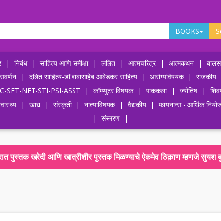
BOOKS
S
र
|
निबंध
|
साहित्य आणि समीक्षा
|
ललित
|
आत्मचरित्र
|
आत्मकथन
|
बालसा
ासवर्णन
|
दलित साहित्य-डॉ.बाबासाहेब आंबेडकर साहित्य
|
आरोग्यविषयक
|
राजकीय
-UPSC-SET-NET-STI-PSI-ASST
|
कॉम्प्युटर विषयक
|
पाककला
|
ज्योतिष
|
शिव
्वास्थ्य
|
खाद्य
|
संस्कृती
|
नात्याविषयक
|
वैद्यकीय
|
फायनान्स - आर्थिक नियो
|
संस्मरण
|
दरात पुस्तक खरेदी आणि खात्रीशीर पुस्तक मिळण्याचे ऐकमेव ठिक़ाण म्हणजे सुयश ब