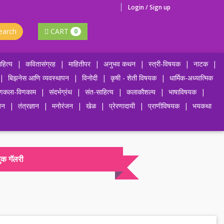
Login / Sign up
earch
CART
0
हित्य
|
कवितासंग्रह
|
माहितीपर
|
अनुभव कथन
|
स्त्री-विषयक
|
नाटक
|
|
बिझनेस आणि व्यवस्थापन
|
विनोदी
|
कृषी - शेती विषयक
|
धार्मिक-अध्यात्मिक
णकला-विणकाम
|
संदर्भग्रंथ
|
संत-साहित्य
|
कलाकौशल्य
|
भाषाविषयक
|
जन
|
तंत्रज्ञान
|
मनोरंजन
|
खेळ
|
प्रेरणादायी
|
प्राणीविषयक
|
भयकथा
ुक गॅलरी