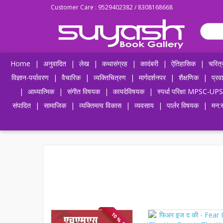
Customer Care : 9529402382 / 8308168668
Home
|
अनुवादित
|
लेख
|
कथासंग्रह
|
कादंबरी
|
ऐतिहासिक
|
चरित्
विज्ञान-पर्यावरण
|
वैचारिक
|
व्यक्तिचित्रण
|
मार्गदर्शनपर
|
शैक्षणिक
|
प्रव
|
आध्यात्मिक
|
संगीत विषयक
|
कायदेविषयक
|
स्पर्धा परिक्षा MPSC
संपादित
|
सामाजिक
|
व्यक्तिमत्व विकास
|
व्यवसाय
|
पार्लर विषयक
|
मन:स
10 % OFF