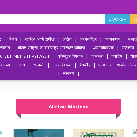
BOOKS
S
र
|
निबंध
|
साहित्य आणि समीक्षा
|
ललित
|
आत्मचरित्र
|
आत्मकथन
|
बालसा
ासवर्णन
|
दलित साहित्य-डॉ.बाबासाहेब आंबेडकर साहित्य
|
आरोग्यविषयक
|
राजकीय
-UPSC-SET-NET-STI-PSI-ASST
|
कॉम्प्युटर विषयक
|
पाककला
|
ज्योतिष
|
शिव
्वास्थ्य
|
खाद्य
|
संस्कृती
|
नात्याविषयक
|
वैद्यकीय
|
फायनान्स - आर्थिक नियो
|
संस्मरण
|
Alistair Maclean