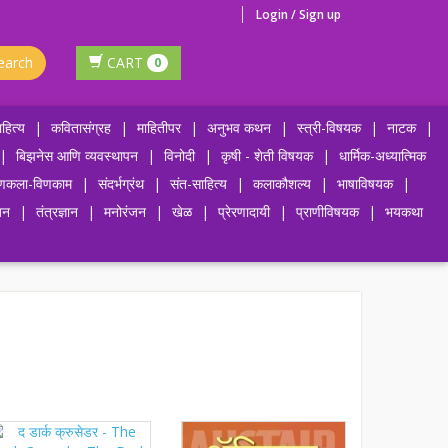
Login / Sign up
earch
CART
0
हित्य
|
कवितासंग्रह
|
माहितीपर
|
अनुभव कथन
|
स्त्री-विषयक
|
नाटक
|
|
बिझनेस आणि व्यवस्थापन
|
विनोदी
|
कृषी - शेती विषयक
|
धार्मिक-अध्यात्मिक
णकला-विणकाम
|
संदर्भग्रंथ
|
संत-साहित्य
|
कलाकौशल्य
|
भाषाविषयक
|
जन
|
तंत्रज्ञान
|
मनोरंजन
|
खेळ
|
प्रेरणादायी
|
प्राणीविषयक
|
भयकथा