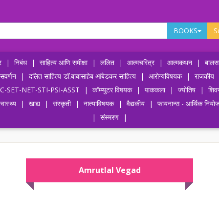
BOOKS
S
र
|
निबंध
|
साहित्य आणि समीक्षा
|
ललित
|
आत्मचरित्र
|
आत्मकथन
|
बालसा
ासवर्णन
|
दलित साहित्य-डॉ.बाबासाहेब आंबेडकर साहित्य
|
आरोग्यविषयक
|
राजकीय
-UPSC-SET-NET-STI-PSI-ASST
|
कॉम्प्युटर विषयक
|
पाककला
|
ज्योतिष
|
शिव
्वास्थ्य
|
खाद्य
|
संस्कृती
|
नात्याविषयक
|
वैद्यकीय
|
फायनान्स - आर्थिक नियो
|
संस्मरण
|
Amrutlal Vegad