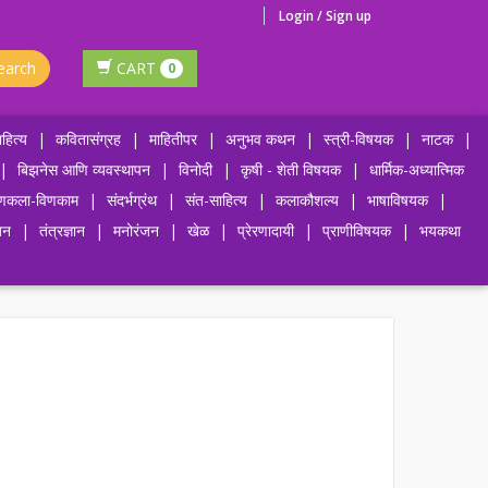
Login / Sign up
earch
CART
0
हित्य
|
कवितासंग्रह
|
माहितीपर
|
अनुभव कथन
|
स्त्री-विषयक
|
नाटक
|
|
बिझनेस आणि व्यवस्थापन
|
विनोदी
|
कृषी - शेती विषयक
|
धार्मिक-अध्यात्मिक
णकला-विणकाम
|
संदर्भग्रंथ
|
संत-साहित्य
|
कलाकौशल्य
|
भाषाविषयक
|
जन
|
तंत्रज्ञान
|
मनोरंजन
|
खेळ
|
प्रेरणादायी
|
प्राणीविषयक
|
भयकथा