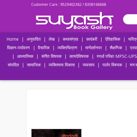
Customer Care : 9529402382 / 8308168668
Home
|
अनुवादित
|
लेख
|
कथासंग्रह
|
कादंबरी
|
ऐतिहासिक
|
चरित्
विज्ञान-पर्यावरण
|
वैचारिक
|
व्यक्तिचित्रण
|
मार्गदर्शनपर
|
शैक्षणिक
|
प्रव
|
आध्यात्मिक
|
संगीत विषयक
|
कायदेविषयक
|
स्पर्धा परिक्षा MPSC
संपादित
|
सामाजिक
|
व्यक्तिमत्व विकास
|
व्यवसाय
|
पार्लर विषयक
|
मन:स