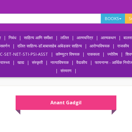
BOOKS
S
र
|
निबंध
|
साहित्य आणि समीक्षा
|
ललित
|
आत्मचरित्र
|
आत्मकथन
|
बालसा
ासवर्णन
|
दलित साहित्य-डॉ.बाबासाहेब आंबेडकर साहित्य
|
आरोग्यविषयक
|
राजकीय
-UPSC-SET-NET-STI-PSI-ASST
|
कॉम्प्युटर विषयक
|
पाककला
|
ज्योतिष
|
शिव
्वास्थ्य
|
खाद्य
|
संस्कृती
|
नात्याविषयक
|
वैद्यकीय
|
फायनान्स - आर्थिक नियो
|
संस्मरण
|
Anant Gadgil