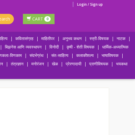
Login / Sign up
earch
CART
0
हित्य
|
कवितासंग्रह
|
माहितीपर
|
अनुभव कथन
|
स्त्री-विषयक
|
नाटक
|
|
बिझनेस आणि व्यवस्थापन
|
विनोदी
|
कृषी - शेती विषयक
|
धार्मिक-अध्यात्मिक
णकला-विणकाम
|
संदर्भग्रंथ
|
संत-साहित्य
|
कलाकौशल्य
|
भाषाविषयक
|
जन
|
तंत्रज्ञान
|
मनोरंजन
|
खेळ
|
प्रेरणादायी
|
प्राणीविषयक
|
भयकथा