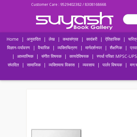
Customer Care : 9529402382 / 8308168668
Home
|
अनुवादित
|
लेख
|
कथासंग्रह
|
कादंबरी
|
ऐतिहासिक
|
चरित्
विज्ञान-पर्यावरण
|
वैचारिक
|
व्यक्तिचित्रण
|
मार्गदर्शनपर
|
शैक्षणिक
|
प्रव
|
आध्यात्मिक
|
संगीत विषयक
|
कायदेविषयक
|
स्पर्धा परिक्षा MPSC
संपादित
|
सामाजिक
|
व्यक्तिमत्व विकास
|
व्यवसाय
|
पार्लर विषयक
|
मन:स