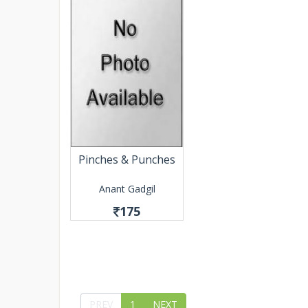
Pinches & Punches
Anant Gadgil
175
PREV
1
NEXT