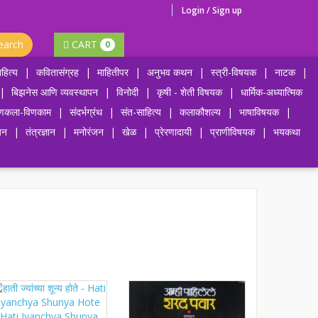
Login / Sign up
earch
CART
0
हित्य
|
कवितासंग्रह
|
माहितीपर
|
अनुभव कथन
|
स्त्री-विषयक
|
नाटक
|
|
बिझनेस आणि व्यवस्थापन
|
विनोदी
|
कृषी - शेती विषयक
|
धार्मिक-अध्यात्मिक
णकला-विणकाम
|
संदर्भग्रंथ
|
संत-साहित्य
|
कलाकौशल्य
|
भाषाविषयक
|
जन
|
तंत्रज्ञान
|
मनोरंजन
|
खेळ
|
प्रेरणादायी
|
प्राणीविषयक
|
भयकथा