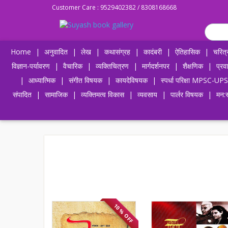
Customer Care : 9529402382 / 8308168668
Home
|
अनुवादित
|
लेख
|
कथासंग्रह
|
कादंबरी
|
ऐतिहासिक
|
चरित्
विज्ञान-पर्यावरण
|
वैचारिक
|
व्यक्तिचित्रण
|
मार्गदर्शनपर
|
शैक्षणिक
|
प्रव
|
आध्यात्मिक
|
संगीत विषयक
|
कायदेविषयक
|
स्पर्धा परिक्षा MPSC
संपादित
|
सामाजिक
|
व्यक्तिमत्व विकास
|
व्यवसाय
|
पार्लर विषयक
|
मन:स
10 % OFF