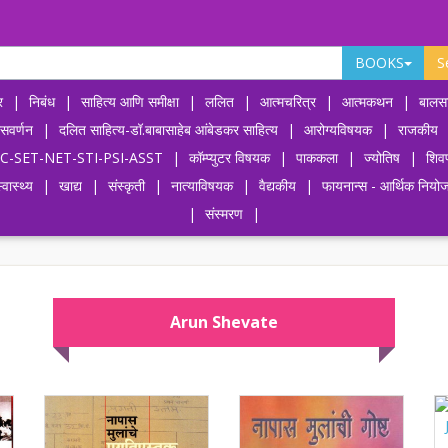
BOOKS
S
र
|
निबंध
|
साहित्य आणि समीक्षा
|
ललित
|
आत्मचरित्र
|
आत्मकथन
|
बालसा
ासवर्णन
|
दलित साहित्य-डॉ.बाबासाहेब आंबेडकर साहित्य
|
आरोग्यविषयक
|
राजकीय
-UPSC-SET-NET-STI-PSI-ASST
|
कॉम्प्युटर विषयक
|
पाककला
|
ज्योतिष
|
शिव
्वास्थ्य
|
खाद्य
|
संस्कृती
|
नात्याविषयक
|
वैद्यकीय
|
फायनान्स - आर्थिक नियो
|
संस्मरण
|
Arun Shevate