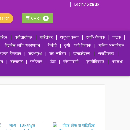
Login / Sign up
earch
CART
0
हित्य
|
कवितासंग्रह
|
माहितीपर
|
अनुभव कथन
|
स्त्री-विषयक
|
नाटक
|
|
बिझनेस आणि व्यवस्थापन
|
विनोदी
|
कृषी - शेती विषयक
|
धार्मिक-अध्यात्मिक
णकला-विणकाम
|
संदर्भग्रंथ
|
संत-साहित्य
|
कलाकौशल्य
|
भाषाविषयक
|
जन
|
तंत्रज्ञान
|
मनोरंजन
|
खेळ
|
प्रेरणादायी
|
प्राणीविषयक
|
भयकथा