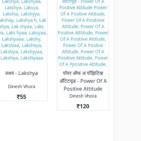
लक्ष्य - Lakshya
पॉवर ऑफ अ पॉझिटिव्ह
अ‍ॅटिटयूड - Power Of A
Dinesh Vhora
Positive Attitude
55
Dinesh Vhora
120