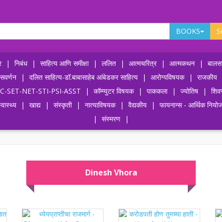
BOOKS
S
र
|
निबंध
|
साहित्य आणि समीक्षा
|
ललित
|
आत्मचरित्र
|
आत्मकथन
|
बालसा
ासवर्णन
|
दलित साहित्य-डॉ.बाबासाहेब आंबेडकर साहित्य
|
आरोग्यविषयक
|
राजकीय
-UPSC-SET-NET-STI-PSI-ASST
|
कॉम्प्युटर विषयक
|
पाककला
|
ज्योतिष
|
शिव
्वास्थ्य
|
खाद्य
|
संस्कृती
|
नात्याविषयक
|
वैद्यकीय
|
फायनान्स - आर्थिक नियो
|
संस्मरण
|
Dinesh Vhora