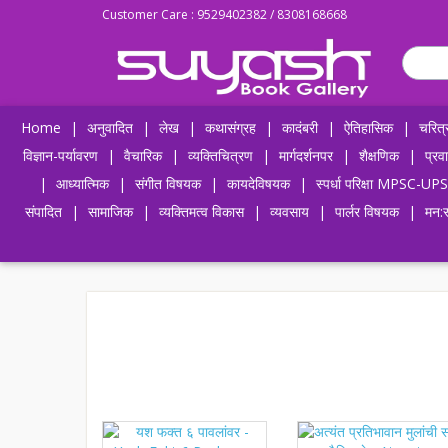
Customer Care : 9529402382 / 8308168668
Home
|
अनुवादित
|
लेख
|
कथासंग्रह
|
कादंबरी
|
ऐतिहासिक
|
चरित्
विज्ञान-पर्यावरण
|
वैचारिक
|
व्यक्तिचित्रण
|
मार्गदर्शनपर
|
शैक्षणिक
|
प्रव
|
आध्यात्मिक
|
संगीत विषयक
|
कायदेविषयक
|
स्पर्धा परिक्षा MPSC
संपादित
|
सामाजिक
|
व्यक्तिमत्व विकास
|
व्यवसाय
|
पार्लर विषयक
|
मन:स