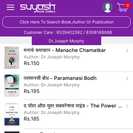
0
Click Here To Search Book,Author Or Publication
Customer Care : 9529402382 / 8308168668
Dr.Joseph Murphy
मनाचे चमत्कार - Manache Chamatkar
Author: Dr.Joseph Murphy
Rs.150
परामानसी बोध - Paramanasi Bodh
Author: Dr.Joseph Murphy
Rs.195
द पॉवर ऑफ युवर सबकॉन्शस माइंड - The Power Of Your Subconscious Mind
Author: Dr.Joseph Murphy
Rs.185