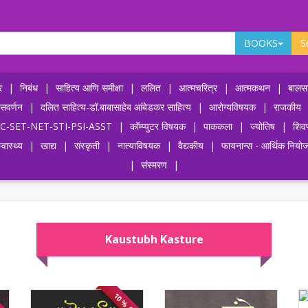
BOOKS
S
र
|
निबंध
|
साहित्य आणि समीक्षा
|
ललित
|
आत्मचरित्र
|
आत्मकथन
|
बालसा
ासवर्णन
|
दलित साहित्य-डॉ.बाबासाहेब आंबेडकर साहित्य
|
आरोग्यविषयक
|
राजकीय
-UPSC-SET-NET-STI-PSI-ASST
|
कॉम्प्युटर विषयक
|
पाककला
|
ज्योतिष
|
शिव
्वास्थ्य
|
खाद्य
|
संस्कृती
|
नात्याविषयक
|
वैद्यकीय
|
फायनान्स - आर्थिक नियो
|
संस्मरण
|
Kaustubh Kasture
OFF
10 % OFF