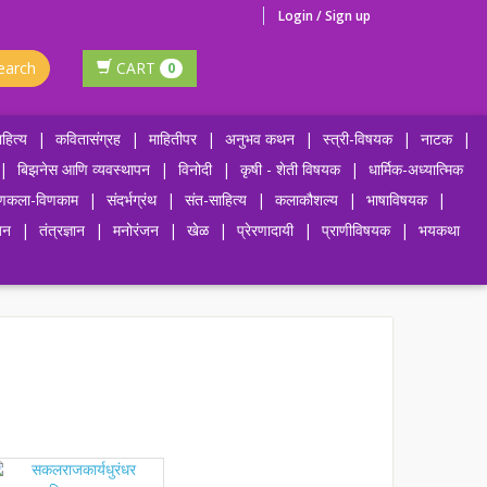
Login / Sign up
earch
CART
0
हित्य
|
कवितासंग्रह
|
माहितीपर
|
अनुभव कथन
|
स्त्री-विषयक
|
नाटक
|
|
बिझनेस आणि व्यवस्थापन
|
विनोदी
|
कृषी - शेती विषयक
|
धार्मिक-अध्यात्मिक
णकला-विणकाम
|
संदर्भग्रंथ
|
संत-साहित्य
|
कलाकौशल्य
|
भाषाविषयक
|
जन
|
तंत्रज्ञान
|
मनोरंजन
|
खेळ
|
प्रेरणादायी
|
प्राणीविषयक
|
भयकथा