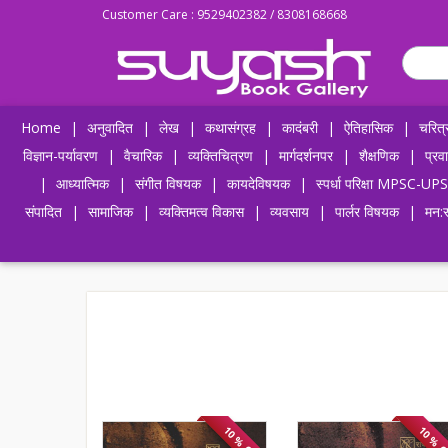
Customer Care : 9529402382 / 8308168668
Home
|
अनुवादित
|
लेख
|
कथासंग्रह
|
कादंबरी
|
ऐतिहासिक
|
चरित्
विज्ञान-पर्यावरण
|
वैचारिक
|
व्यक्तिचित्रण
|
मार्गदर्शनपर
|
शैक्षणिक
|
प्रव
|
आध्यात्मिक
|
संगीत विषयक
|
कायदेविषयक
|
स्पर्धा परिक्षा MPSC
संपादित
|
सामाजिक
|
व्यक्तिमत्व विकास
|
व्यवसाय
|
पार्लर विषयक
|
मन:स
10 % OFF
10 % 