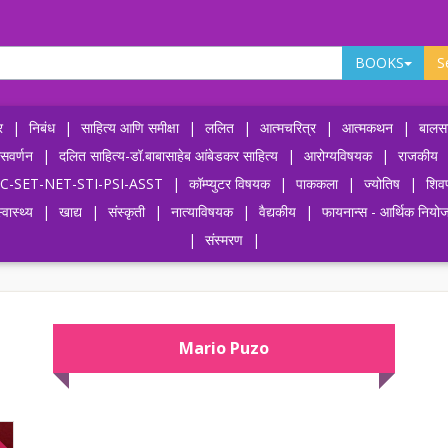
BOOKS
S
र
|
निबंध
|
साहित्य आणि समीक्षा
|
ललित
|
आत्मचरित्र
|
आत्मकथन
|
बालसा
ासवर्णन
|
दलित साहित्य-डॉ.बाबासाहेब आंबेडकर साहित्य
|
आरोग्यविषयक
|
राजकीय
-UPSC-SET-NET-STI-PSI-ASST
|
कॉम्प्युटर विषयक
|
पाककला
|
ज्योतिष
|
शिव
्वास्थ्य
|
खाद्य
|
संस्कृती
|
नात्याविषयक
|
वैद्यकीय
|
फायनान्स - आर्थिक नियो
|
संस्मरण
|
Mario Puzo
OFF