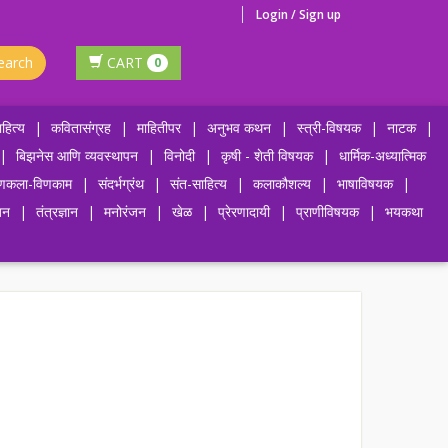
Login / Sign up
earch
CART
0
हित्य
|
कवितासंग्रह
|
माहितीपर
|
अनुभव कथन
|
स्त्री-विषयक
|
नाटक
|
|
बिझनेस आणि व्यवस्थापन
|
विनोदी
|
कृषी - शेती विषयक
|
धार्मिक-अध्यात्मिक
णकला-विणकाम
|
संदर्भग्रंथ
|
संत-साहित्य
|
कलाकौशल्य
|
भाषाविषयक
|
जन
|
तंत्रज्ञान
|
मनोरंजन
|
खेळ
|
प्रेरणादायी
|
प्राणीविषयक
|
भयकथा