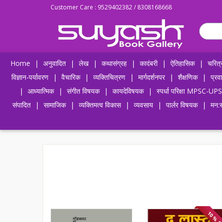
Customer Care : 9529402382 / 8308168668
Home
|
अनुवादित
|
लेख
|
कथासंग्रह
|
कादंबरी
|
ऐतिहासिक
|
चरित्
विज्ञान-पर्यावरण
|
वैचारिक
|
व्यक्तिचित्रण
|
मार्गदर्शनपर
|
शैक्षणिक
|
प्रव
|
आध्यात्मिक
|
संगीत विषयक
|
कायदेविषयक
|
स्पर्धा परिक्षा MPSC
संपादित
|
सामाजिक
|
व्यक्तिमत्व विकास
|
व्यवसाय
|
पार्लर विषयक
|
मन:स
10 % 