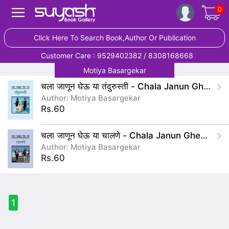
0
Click Here To Search Book,Author Or Publication
Customer Care : 9529402382 / 8308168668
Motiya Basargekar
चला जाणून घेऊ या तंदुरुस्ती - Chala Janun Gheu Ya Tandurusti
Author: Motiya Basargekar
Rs.60
चला जाणून घेऊ या चालणे - Chala Janun Gheu Ya Chalane
Author: Motiya Basargekar
Rs.60
1