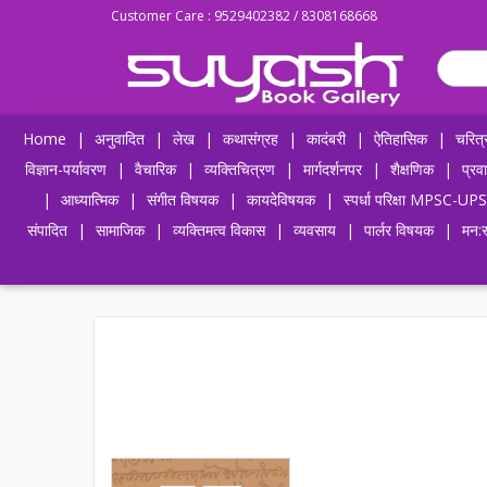
Customer Care : 9529402382 / 8308168668
Home
|
अनुवादित
|
लेख
|
कथासंग्रह
|
कादंबरी
|
ऐतिहासिक
|
चरित्
विज्ञान-पर्यावरण
|
वैचारिक
|
व्यक्तिचित्रण
|
मार्गदर्शनपर
|
शैक्षणिक
|
प्रव
|
आध्यात्मिक
|
संगीत विषयक
|
कायदेविषयक
|
स्पर्धा परिक्षा MPSC
संपादित
|
सामाजिक
|
व्यक्तिमत्व विकास
|
व्यवसाय
|
पार्लर विषयक
|
मन:स