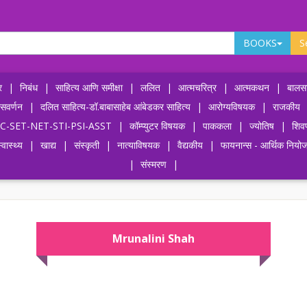
BOOKS
S
र
|
निबंध
|
साहित्य आणि समीक्षा
|
ललित
|
आत्मचरित्र
|
आत्मकथन
|
बालसा
ासवर्णन
|
दलित साहित्य-डॉ.बाबासाहेब आंबेडकर साहित्य
|
आरोग्यविषयक
|
राजकीय
-UPSC-SET-NET-STI-PSI-ASST
|
कॉम्प्युटर विषयक
|
पाककला
|
ज्योतिष
|
शिव
्वास्थ्य
|
खाद्य
|
संस्कृती
|
नात्याविषयक
|
वैद्यकीय
|
फायनान्स - आर्थिक नियो
|
संस्मरण
|
Mrunalini Shah