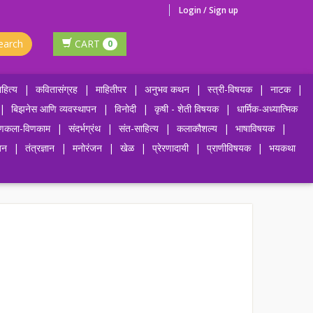
Login / Sign up
earch
CART
0
हित्य
|
कवितासंग्रह
|
माहितीपर
|
अनुभव कथन
|
स्त्री-विषयक
|
नाटक
|
|
बिझनेस आणि व्यवस्थापन
|
विनोदी
|
कृषी - शेती विषयक
|
धार्मिक-अध्यात्मिक
णकला-विणकाम
|
संदर्भग्रंथ
|
संत-साहित्य
|
कलाकौशल्य
|
भाषाविषयक
|
जन
|
तंत्रज्ञान
|
मनोरंजन
|
खेळ
|
प्रेरणादायी
|
प्राणीविषयक
|
भयकथा