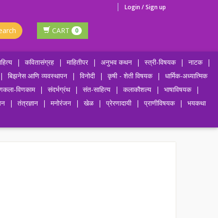
Login / Sign up
earch
CART
0
हित्य
|
कवितासंग्रह
|
माहितीपर
|
अनुभव कथन
|
स्त्री-विषयक
|
नाटक
|
|
बिझनेस आणि व्यवस्थापन
|
विनोदी
|
कृषी - शेती विषयक
|
धार्मिक-अध्यात्मिक
णकला-विणकाम
|
संदर्भग्रंथ
|
संत-साहित्य
|
कलाकौशल्य
|
भाषाविषयक
|
जन
|
तंत्रज्ञान
|
मनोरंजन
|
खेळ
|
प्रेरणादायी
|
प्राणीविषयक
|
भयकथा