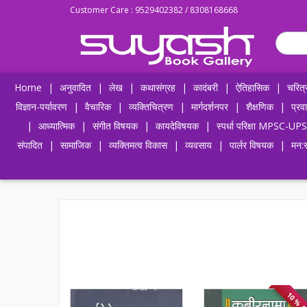
Customer Care : 9529402382 / 8308168668
Home
|
अनुवादित
|
लेख
|
कथासंग्रह
|
कादंबरी
|
ऐतिहासिक
|
चरित्
विज्ञान-पर्यावरण
|
वैचारिक
|
व्यक्तिचित्रण
|
मार्गदर्शनपर
|
शैक्षणिक
|
प्रव
|
आध्यात्मिक
|
संगीत विषयक
|
कायदेविषयक
|
स्पर्धा परिक्षा MPSC
संपादित
|
सामाजिक
|
व्यक्तिमत्व विकास
|
व्यवसाय
|
पार्लर विषयक
|
मन:स
10 % 