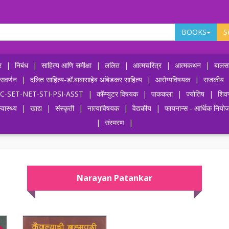
BOOKS
S
र
|
निबंध
|
साहित्य आणि समीक्षा
|
ललित
|
आत्मचरित्र
|
आत्मकथन
|
बालसा
ासवर्णन
|
दलित साहित्य-डॉ.बाबासाहेब आंबेडकर साहित्य
|
आरोग्यविषयक
|
राजकीय
-UPSC-SET-NET-STI-PSI-ASST
|
कॉम्प्युटर विषयक
|
पाककला
|
ज्योतिष
|
शिव
्वास्थ्य
|
खाद्य
|
संस्कृती
|
नात्याविषयक
|
वैद्यकीय
|
फायनान्स - आर्थिक नियो
|
संस्मरण
|
Narayan Patankar
OFF