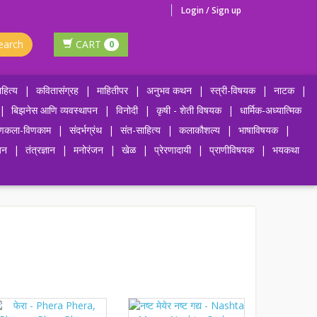
Login / Sign up
earch
CART
0
हित्य
|
कवितासंग्रह
|
माहितीपर
|
अनुभव कथन
|
स्त्री-विषयक
|
नाटक
|
|
बिझनेस आणि व्यवस्थापन
|
विनोदी
|
कृषी - शेती विषयक
|
धार्मिक-अध्यात्मिक
णकला-विणकाम
|
संदर्भग्रंथ
|
संत-साहित्य
|
कलाकौशल्य
|
भाषाविषयक
|
जन
|
तंत्रज्ञान
|
मनोरंजन
|
खेळ
|
प्रेरणादायी
|
प्राणीविषयक
|
भयकथा