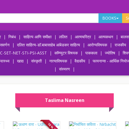
BOOKS
S
र
|
निबंध
|
साहित्य आणि समीक्षा
|
ललित
|
आत्मचरित्र
|
आत्मकथन
|
बालसा
ासवर्णन
|
दलित साहित्य-डॉ.बाबासाहेब आंबेडकर साहित्य
|
आरोग्यविषयक
|
राजकीय
-UPSC-SET-NET-STI-PSI-ASST
|
कॉम्प्युटर विषयक
|
पाककला
|
ज्योतिष
|
शिव
्वास्थ्य
|
खाद्य
|
संस्कृती
|
नात्याविषयक
|
वैद्यकीय
|
फायनान्स - आर्थिक नियो
|
संस्मरण
|
Taslima Nasreen
10 % OFF