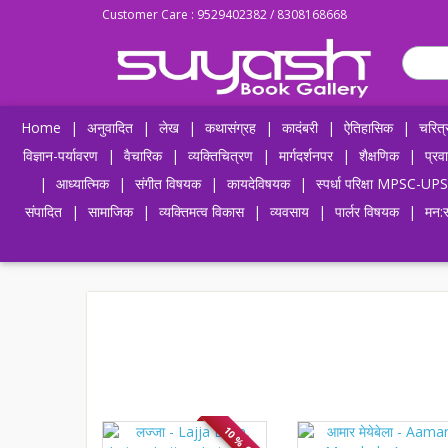
Customer Care : 9529402382 / 8308168668
Home
|
अनुवादित
|
लेख
|
कथासंग्रह
|
कादंबरी
|
ऐतिहासिक
|
चरित्
विज्ञान-पर्यावरण
|
वैचारिक
|
व्यक्तिचित्रण
|
मार्गदर्शनपर
|
शैक्षणिक
|
प्रव
|
आध्यात्मिक
|
संगीत विषयक
|
कायदेविषयक
|
स्पर्धा परिक्षा MPSC
संपादित
|
सामाजिक
|
व्यक्तिमत्व विकास
|
व्यवसाय
|
पार्लर विषयक
|
मन:स
10 % OFF