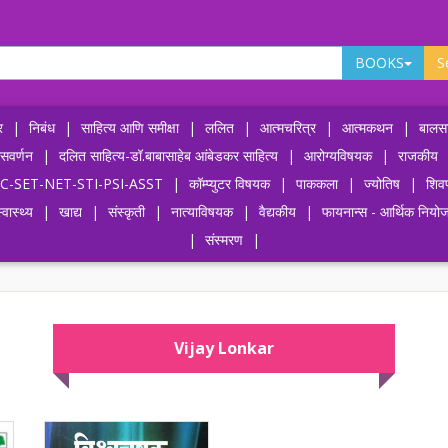
BOOKS
S
र
|
निबंध
|
साहित्य आणि समीक्षा
|
ललित
|
आत्मचरित्र
|
आत्मकथन
|
बालसा
ासवर्णन
|
दलित साहित्य-डॉ.बाबासाहेब आंबेडकर साहित्य
|
आरोग्यविषयक
|
राजकीय
-UPSC-SET-NET-STI-PSI-ASST
|
कॉम्प्युटर विषयक
|
पाककला
|
ज्योतिष
|
शिव
्वास्थ्य
|
खाद्य
|
संस्कृती
|
नात्याविषयक
|
वैद्यकीय
|
फायनान्स - आर्थिक नियो
|
संस्मरण
|
Vijay Lonkar