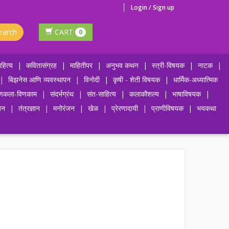
Login / Sign up
earch
CART
0
हित्य
|
कवितासंग्रह
|
माहितीपर
|
अनुभव कथन
|
स्त्री-विषयक
|
नाटक
|
|
बिझनेस आणि व्यवस्थापन
|
विनोदी
|
कृषी - शेती विषयक
|
धार्मिक-अध्यात्मिक
णकला-विणकाम
|
संदर्भग्रंथ
|
संत-साहित्य
|
कलाकौशल्य
|
भाषाविषयक
|
जन
|
तंत्रज्ञान
|
मनोरंजन
|
खेळ
|
प्रेरणादायी
|
प्राणीविषयक
|
भयकथा