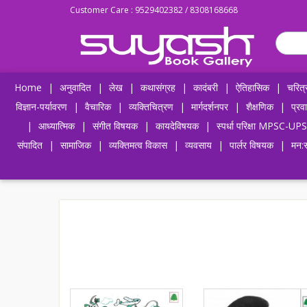
Customer Care : 9529402382 / 8308168668
Home
|
अनुवादित
|
लेख
|
कथासंग्रह
|
कादंबरी
|
ऐतिहासिक
|
चरित्
विज्ञान-पर्यावरण
|
वैचारिक
|
व्यक्तिचित्रण
|
मार्गदर्शनपर
|
शैक्षणिक
|
प्रव
|
आध्यात्मिक
|
संगीत विषयक
|
कायदेविषयक
|
स्पर्धा परिक्षा MPSC
संपादित
|
सामाजिक
|
व्यक्तिमत्व विकास
|
व्यवसाय
|
पार्लर विषयक
|
मन:स