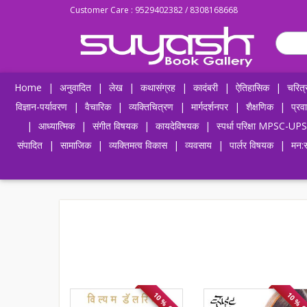
Customer Care : 9529402382 / 8308168668
Home
|
अनुवादित
|
लेख
|
कथासंग्रह
|
कादंबरी
|
ऐतिहासिक
|
चरित्
विज्ञान-पर्यावरण
|
वैचारिक
|
व्यक्तिचित्रण
|
मार्गदर्शनपर
|
शैक्षणिक
|
प्रव
|
आध्यात्मिक
|
संगीत विषयक
|
कायदेविषयक
|
स्पर्धा परिक्षा MPSC
संपादित
|
सामाजिक
|
व्यक्तिमत्व विकास
|
व्यवसाय
|
पार्लर विषयक
|
मन:स
10 % OFF
10 % 