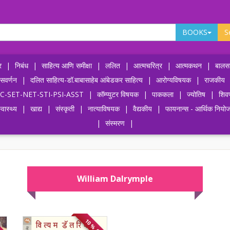
BOOKS
S
र
|
निबंध
|
साहित्य आणि समीक्षा
|
ललित
|
आत्मचरित्र
|
आत्मकथन
|
बालसा
ासवर्णन
|
दलित साहित्य-डॉ.बाबासाहेब आंबेडकर साहित्य
|
आरोग्यविषयक
|
राजकीय
-UPSC-SET-NET-STI-PSI-ASST
|
कॉम्प्युटर विषयक
|
पाककला
|
ज्योतिष
|
शिव
्वास्थ्य
|
खाद्य
|
संस्कृती
|
नात्याविषयक
|
वैद्यकीय
|
फायनान्स - आर्थिक नियो
|
संस्मरण
|
William Dalrymple
OFF
10 % OFF