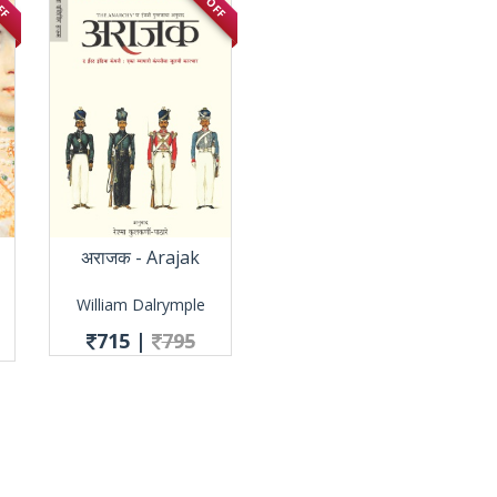
अराजक - Arajak
William Dalrymple
715
|
795