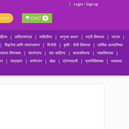
Login / Sign up
earch
CART
0
हित्य
|
कवितासंग्रह
|
माहितीपर
|
अनुभव कथन
|
स्त्री-विषयक
|
नाटक
|
|
बिझनेस आणि व्यवस्थापन
|
विनोदी
|
कृषी - शेती विषयक
|
धार्मिक-अध्यात्मिक
णकला-विणकाम
|
संदर्भग्रंथ
|
संत-साहित्य
|
कलाकौशल्य
|
भाषाविषयक
|
जन
|
तंत्रज्ञान
|
मनोरंजन
|
खेळ
|
प्रेरणादायी
|
प्राणीविषयक
|
भयकथा