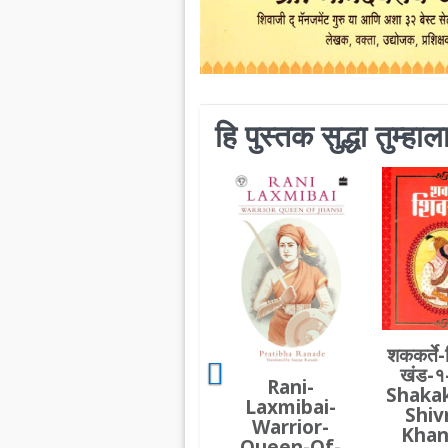
हि पुस्तक सुद्धा तुम्ह
शककर्ते-
खंड-१
Rani-
Shaka
Laxmibai-
Shiv
Warrior-
Khan
Queen-Of-