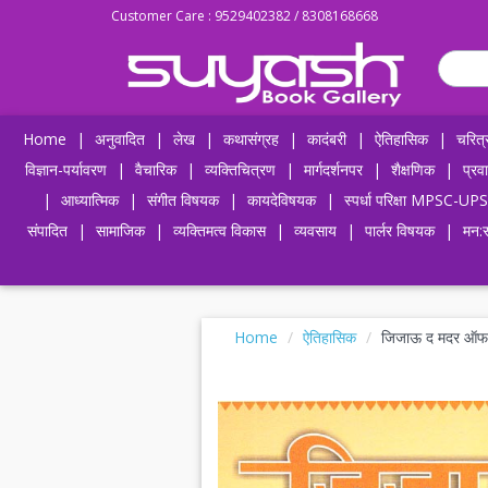
Customer Care : 9529402382 / 8308168668
Home
|
अनुवादित
|
लेख
|
कथासंग्रह
|
कादंबरी
|
ऐतिहासिक
|
चरित्
विज्ञान-पर्यावरण
|
वैचारिक
|
व्यक्तिचित्रण
|
मार्गदर्शनपर
|
शैक्षणिक
|
प्रव
|
आध्यात्मिक
|
संगीत विषयक
|
कायदेविषयक
|
स्पर्धा परिक्षा MPSC
संपादित
|
सामाजिक
|
व्यक्तिमत्व विकास
|
व्यवसाय
|
पार्लर विषयक
|
मन:स
Home
ऐतिहासिक
जिजाऊ द मदर ऑफ 