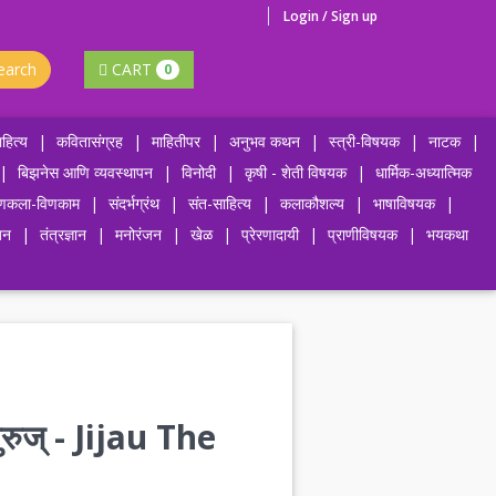
Login / Sign up
earch
CART
0
हित्य
|
कवितासंग्रह
|
माहितीपर
|
अनुभव कथन
|
स्त्री-विषयक
|
नाटक
|
|
बिझनेस आणि व्यवस्थापन
|
विनोदी
|
कृषी - शेती विषयक
|
धार्मिक-अध्यात्मिक
णकला-विणकाम
|
संदर्भग्रंथ
|
संत-साहित्य
|
कलाकौशल्य
|
भाषाविषयक
|
जन
|
तंत्रज्ञान
|
मनोरंजन
|
खेळ
|
प्रेरणादायी
|
प्राणीविषयक
|
भयकथा
ुज् - Jijau The