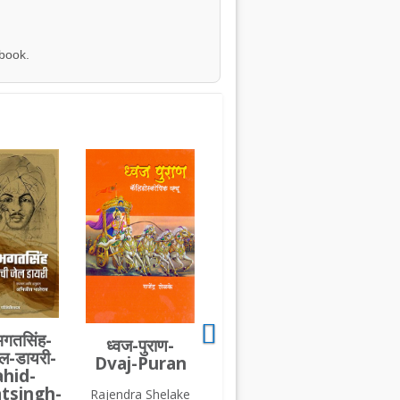
 book.
भगतसिंह-
ध्वज-पुराण-
ेल-डायरी-
Dvaj-Puran
hid-
tsingh-
Rajendra Shelake