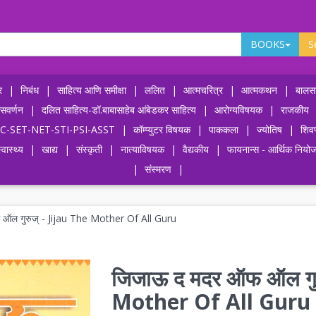
BOOKS
S
र
|
निबंध
|
साहित्य आणि समीक्षा
|
ललित
|
आत्मचरित्र
|
आत्मकथन
|
बालसा
ासवर्णन
|
दलित साहित्य-डॉ.बाबासाहेब आंबेडकर साहित्य
|
आरोग्यविषयक
|
राजकीय
-UPSC-SET-NET-STI-PSI-ASST
|
कॉम्प्युटर विषयक
|
पाककला
|
ज्योतिष
|
शिव
्वास्थ्य
|
खाद्य
|
संस्कृती
|
नात्याविषयक
|
वैद्यकीय
|
फायनान्स - आर्थिक नियो
|
संस्मरण
|
ऑल गुरुज् - Jijau The Mother Of All Guru
जिजाऊ द मदर ऑफ ऑल गुर
Mother Of All Guru