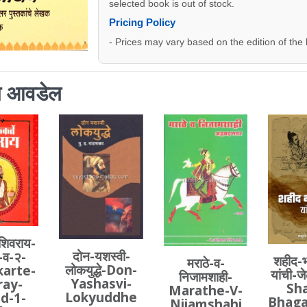
selected book is out of stock.
Pricing Policy
- Prices may vary based on the edition of the
ाला आवडेल
शिवराय-
दोन-यशस्वी-
-व-२-
शहीद-
मराठे-व-
लोकयुद्धे-Don-
karte-
यांची-ज
निजामशाही-
Yashasvi-
ray-
Sha
Marathe-V-
Lokyuddhe
d-1-
Bhaga
Nijamshahi