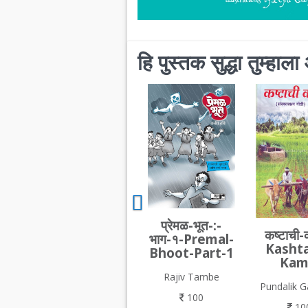
हि पुस्तक सुद्धा तुम्हा
प्रेमळ-भूत-:-
कष्टाची-
भाग-१-Premal-
Kashta
Bhoot-Part-1
Kam
Rajiv Tambe
Pundalik 
100
10