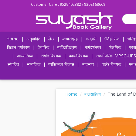
Customer Care : 9529402382 / 8308168668
Home
|
अनुवादित
|
लेख
|
कथासंग्रह
|
कादंबरी
|
ऐतिहासिक
|
चरित्
विज्ञान-पर्यावरण
|
वैचारिक
|
व्यक्तिचित्रण
|
मार्गदर्शनपर
|
शैक्षणिक
|
प्रव
|
आध्यात्मिक
|
संगीत विषयक
|
कायदेविषयक
|
स्पर्धा परिक्षा MPSC
संपादित
|
सामाजिक
|
व्यक्तिमत्व विकास
|
व्यवसाय
|
पार्लर विषयक
|
मन:स
Home
बालसाहित्य
The Land of 