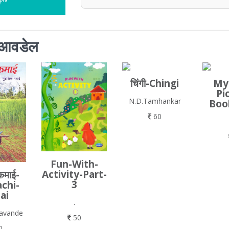
ला आवडेल
चिंगी-Chingi
My-
Pi
N.D.Tamhankar
Boo
60
Fun-With-
Activity-Part-
कमाई-
3
chi-
ai
.
Gavande
50
0