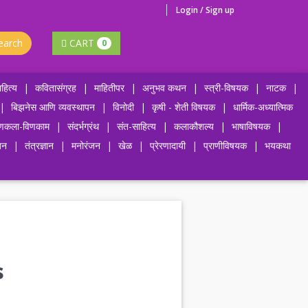
Login / Sign up
earch
CART
0
हित्य
|
कवितासंग्रह
|
माहितीपर
|
अनुभव कथन
|
स्त्री-विषयक
|
नाटक
|
|
बिझनेस आणि व्यवस्थापन
|
विनोदी
|
कृषी - शेती विषयक
|
धार्मिक-अध्यात्मिक
णकला-विणकाम
|
संदर्भग्रंथ
|
संत-साहित्य
|
कलाकौशल्य
|
भाषाविषयक
|
जन
|
तंत्रज्ञान
|
मनोरंजन
|
खेळ
|
प्रेरणादायी
|
प्राणीविषयक
|
भयकथा
s