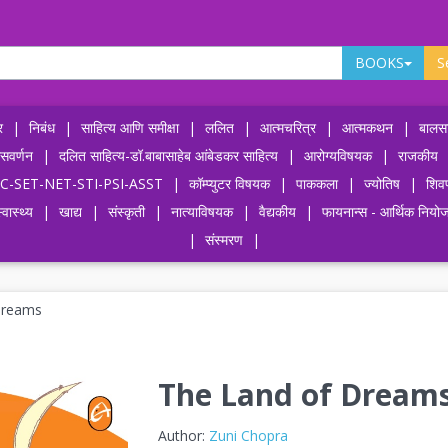
BOOKS
S
र
|
निबंध
|
साहित्य आणि समीक्षा
|
ललित
|
आत्मचरित्र
|
आत्मकथन
|
बालसा
ासवर्णन
|
दलित साहित्य-डॉ.बाबासाहेब आंबेडकर साहित्य
|
आरोग्यविषयक
|
राजकीय
-UPSC-SET-NET-STI-PSI-ASST
|
कॉम्प्युटर विषयक
|
पाककला
|
ज्योतिष
|
शिव
्वास्थ्य
|
खाद्य
|
संस्कृती
|
नात्याविषयक
|
वैद्यकीय
|
फायनान्स - आर्थिक नियो
|
संस्मरण
|
Dreams
The Land of Dream
Author:
Zuni Chopra