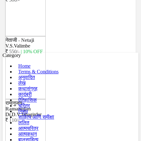
नेताजी - Netaji
V.S.Valimbe
550/-
| 10% OFF
Category
Home
Terms & Conditions
अनुवादित
लेख
कथासंग्रह
कादंबरी
ऐतिहासिक
रामानुजन -
चरित्र
Ramanujan
निबंध
Dr.D.V.Jahagirdar
साहित्य आणि समीक्षा
110/-
ललित
आत्मचरित्र
आत्मकथन
बालसाहित्य