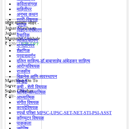
कवितासंग्रह
माहितीपर
अनुभव कथन
स्त्री-विषयक
जोहर मायबाप जोहर -
नाटक
Johar Maybaap
विज्ञान-पर्यावरण
Johar
वैचारिक
Manjushri Gokhale
व्यक्तिचित्रण
320/-
| 10% OFF
मार्गदर्शनपर
शैक्षणिक
प्रवासवर्णन
दलित साहित्य-डॉ.बाबासाहेब आंबेडकर साहित्य
आरोग्यविषयक
राजकीय
बिझनेस आणि व्यवस्थापन
Marching On To
विनोदी
Serve
कृषी - शेती विषयक
Suhas Chavhan
धार्मिक-अध्यात्मिक
40/-
आध्यात्मिक
संगीत विषयक
कायदेविषयक
स्पर्धा परिक्षा MPSC-UPSC-SET-NET-STI-PSI-ASST
कॉम्प्युटर विषयक
पाककला
ज्योतिष