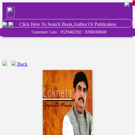
0
Click Here To Search Book,Author Or Publication
Customer Care : 9529402382 / 8308168668
Back