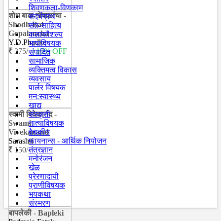
शिवणकला-विणकाम
शोध बाळ-गोपाळांचा -
संदर्भग्रंथ
Shodh Bal
संत-साहित्य
Gopalancha
कलाकौशल्य
Y.D.Phadke
भाषाविषयक
375/-
| 10% OFF
संपादित
सामाजिक
व्यक्तिमत्व विकास
व्यवसाय
पार्लर विषयक
मन:स्वास्थ्य
खाद्य
स्वामी विवेकानंद -
संस्कृती
Swami
नात्याविषयक
Vivekanand
वैद्यकीय
Sarashri
फायनान्स - आर्थिक नियोजन
150/-
तंत्रज्ञान
मनोरंजन
खेळ
प्रेरणादायी
प्राणीविषयक
भयकथा
संस्मरण
बापलेकी - Bapleki