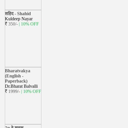
शहिद - Shahid
Kuldeep Nayar
350/-
| 10% OFF
Bharatvakya
(English -
Paperback)
Dr.Bharat Balvalli
1999/-
| 10% OFF
२० वे शतक