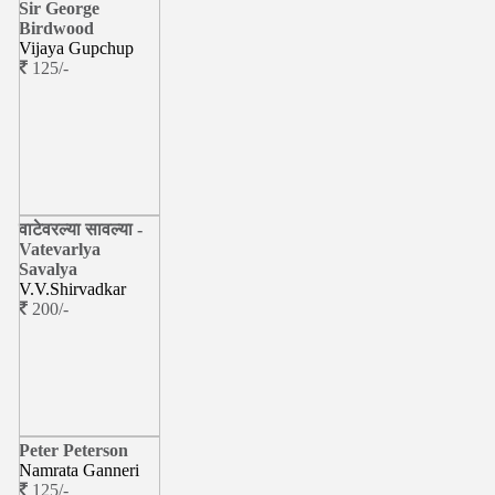
Sir George
Birdwood
Vijaya Gupchup
125/-
वाटेवरल्या सावल्या -
Vatevarlya
Savalya
V.V.Shirvadkar
200/-
Peter Peterson
Namrata Ganneri
125/-