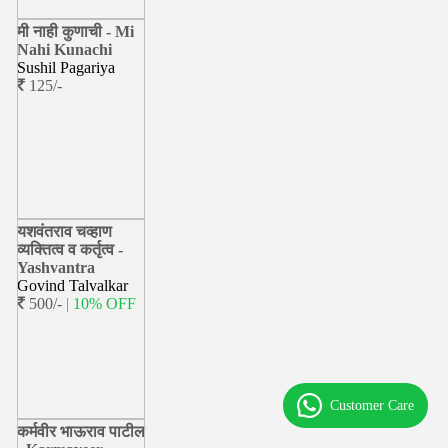
मी नाही कुणाची - Mi
Nahi Kunachi
Sushil Pagariya
125/-
यशवंतराव चव्हाण
व्यक्तित्व व कर्तृत्व -
Yashvantra
Govind Talvalkar
500/-
| 10% OFF
Customer Care
कर्मवीर भाऊराव पाटील