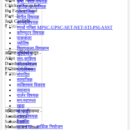
फादर्स सोल भाग-२ -
कृषी - शेती विषयक
Chicken Soup for
धार्मिक-अध्यात्मिक
the Fathers Soul
आध्यात्मिक
Part -2
संगीत विषयक
Jack Canfield
कायदेविषयक
150/-
स्पर्धा परिक्षा MPSC-UPSC-SET-NET-STI-PSI-ASST
कॉम्प्युटर विषयक
पाककला
ज्योतिष
शिवणकला-विणकाम
अलिप्त दृष्टिकोनातून -
संदर्भग्रंथ
Alipt
संत-साहित्य
Drushtikonatun
कलाकौशल्य
P.Chindabaram
भाषाविषयक
300/-
संपादित
सामाजिक
व्यक्तिमत्व विकास
व्यवसाय
पार्लर विषयक
मन:स्वास्थ्य
खाद्य
जमिलच्या साहसकथा -
संस्कृती
Jamilachya
नात्याविषयक
Sahaskatha
वैद्यकीय
Mohammed Umar
फायनान्स - आर्थिक नियोजन