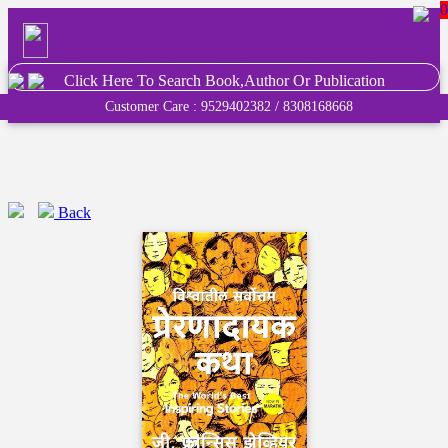
0
Click Here To Search Book,Author Or Publication
Customer Care : 9529402382 / 8308168668
Back