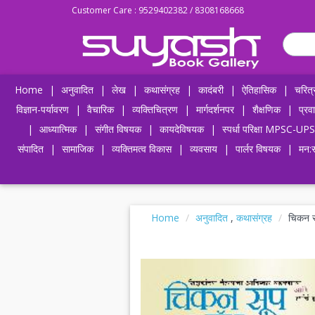
Customer Care : 9529402382 / 8308168668
Home
|
अनुवादित
|
लेख
|
कथासंग्रह
|
कादंबरी
|
ऐतिहासिक
|
चरित्
विज्ञान-पर्यावरण
|
वैचारिक
|
व्यक्तिचित्रण
|
मार्गदर्शनपर
|
शैक्षणिक
|
प्रव
|
आध्यात्मिक
|
संगीत विषयक
|
कायदेविषयक
|
स्पर्धा परिक्षा MPSC
संपादित
|
सामाजिक
|
व्यक्तिमत्व विकास
|
व्यवसाय
|
पार्लर विषयक
|
मन:स
Home
अनुवादित
,
कथासंग्रह
चिकन स