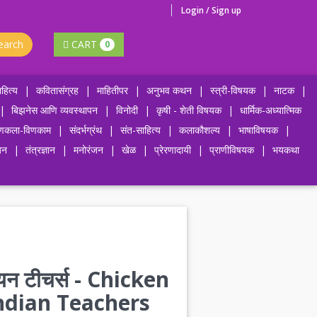
Login / Sign up
earch
CART
0
हित्य
|
कवितासंग्रह
|
माहितीपर
|
अनुभव कथन
|
स्त्री-विषयक
|
नाटक
|
|
बिझनेस आणि व्यवस्थापन
|
विनोदी
|
कृषी - शेती विषयक
|
धार्मिक-अध्यात्मिक
णकला-विणकाम
|
संदर्भग्रंथ
|
संत-साहित्य
|
कलाकौशल्य
|
भाषाविषयक
|
जन
|
तंत्रज्ञान
|
मनोरंजन
|
खेळ
|
प्रेरणादायी
|
प्राणीविषयक
|
भयकथा
यन टीचर्स - Chicken
ndian Teachers