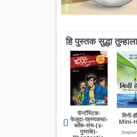
हि पुस्तक सुद्धा तुम्ह
फॅन्टॅस्टिक-
मिनी-हॅ
फेलूदा-रहस्यकथा-
Mini-
ब्लॅक-संच-(४-
पुस्तके)-
Stephen