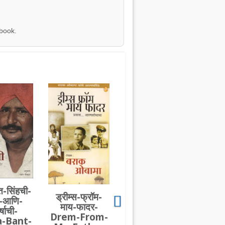
 book.
त-सिंहची-
ड्रीम्स-फ्रॉम-
त-आणि-
माय-फादर-
्षाची-
Drem-From-
-Bant-