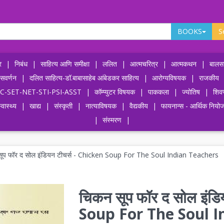
BOOKS
S
र
|
निबंध
|
साहित्य आणि समीक्षा
|
ललित
|
आत्मचरित्र
|
आत्मकथन
|
बालसा
ासवर्णन
|
दलित साहित्य-डॉ.बाबासाहेब आंबेडकर साहित्य
|
आरोग्यविषयक
|
राजकीय
-UPSC-SET-NET-STI-PSI-ASST
|
कॉम्प्युटर विषयक
|
पाककला
|
ज्योतिष
|
शिव
्वास्थ्य
|
खाद्य
|
संस्कृती
|
नात्याविषयक
|
वैद्यकीय
|
फायनान्स - आर्थिक नियो
|
संस्मरण
|
ूप फॉर द सोल इंडियन टीचर्स - Chicken Soup For The Soul Indian Teachers
चिकन सूप फॉर द सोल इंडि
Soup For The Soul I