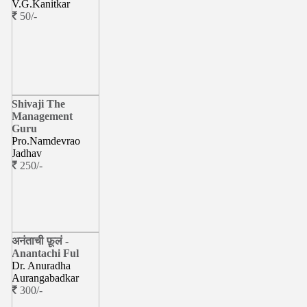
V.G.Kanitkar
50/-
Shivaji The
Management
Guru
Pro.Namdevrao
Jadhav
250/-
अनंताची फ़ूलं -
Anantachi Ful
Dr. Anuradha
Aurangabadkar
300/-