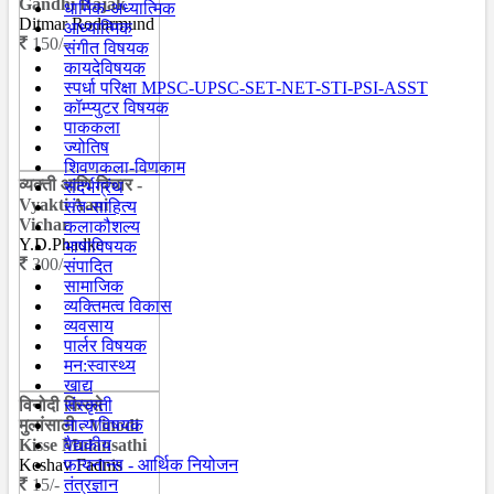
Gandhi Rajak
धार्मिक-अध्यात्मिक
Ditmar Rodarmund
आध्यात्मिक
150/-
संगीत विषयक
कायदेविषयक
स्पर्धा परिक्षा MPSC-UPSC-SET-NET-STI-PSI-ASST
कॉम्प्युटर विषयक
पाककला
ज्योतिष
शिवणकला-विणकाम
व्यक्ती आणि विचार -
संदर्भग्रंथ
Vyakti Aani
संत-साहित्य
Vichar
कलाकौशल्य
Y.D.Phadke
भाषाविषयक
300/-
संपादित
सामाजिक
व्यक्तिमत्व विकास
व्यवसाय
पार्लर विषयक
मन:स्वास्थ्य
खाद्य
विनोदी किस्से
संस्कृती
मुलांसाठी - Vinodi
नात्याविषयक
Kisse Mulansathi
वैद्यकीय
Keshav Fadnis
फायनान्स - आर्थिक नियोजन
15/-
तंत्रज्ञान