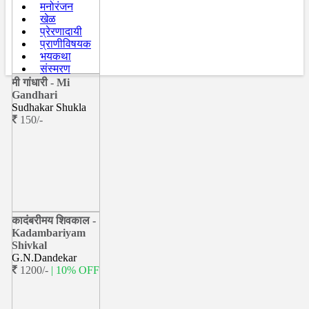
मनोरंजन
खेळ
प्रेरणादायी
प्राणीविषयक
भयकथा
संस्मरण
मी गांधारी - Mi
Gandhari
Sudhakar Shukla
150/-
कादंबरीमय शिवकाल -
Kadambariyam
Shivkal
G.N.Dandekar
1200/-
| 10% OFF