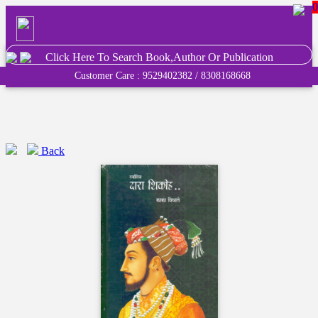
0
Click Here To Search Book,Author Or Publication
Customer Care : 9529402382 / 8308168668
Back