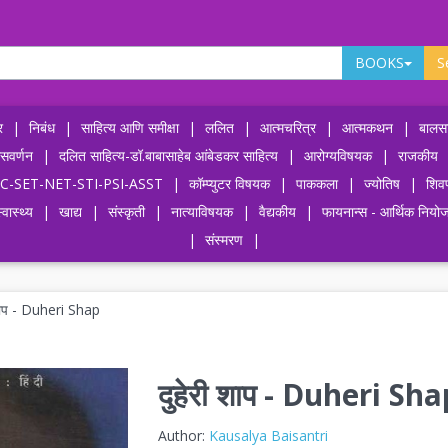
BOOKS
S
र
|
निबंध
|
साहित्य आणि समीक्षा
|
ललित
|
आत्मचरित्र
|
आत्मकथन
|
बालसा
ासवर्णन
|
दलित साहित्य-डॉ.बाबासाहेब आंबेडकर साहित्य
|
आरोग्यविषयक
|
राजकीय
-UPSC-SET-NET-STI-PSI-ASST
|
कॉम्प्युटर विषयक
|
पाककला
|
ज्योतिष
|
शिव
्वास्थ्य
|
खाद्य
|
संस्कृती
|
नात्याविषयक
|
वैद्यकीय
|
फायनान्स - आर्थिक नियो
|
संस्मरण
|
 शाप - Duheri Shap
दुहेरी शाप - Duheri Sh
Author:
Kausalya Baisantri