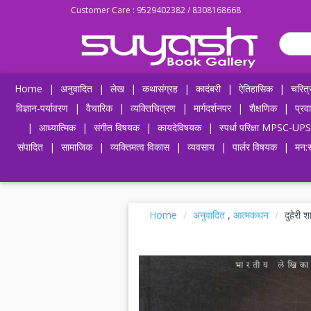
Customer Care : 9529402382 / 8308168668
Home
|
अनुवादित
|
लेख
|
कथासंग्रह
|
कादंबरी
|
ऐतिहासिक
|
चरित्
विज्ञान-पर्यावरण
|
वैचारिक
|
व्यक्तिचित्रण
|
मार्गदर्शनपर
|
शैक्षणिक
|
प्रव
|
आध्यात्मिक
|
संगीत विषयक
|
कायदेविषयक
|
स्पर्धा परिक्षा MPSC
संपादित
|
सामाजिक
|
व्यक्तिमत्व विकास
|
व्यवसाय
|
पार्लर विषयक
|
मन:स
Home
अनुवादित
,
आत्मकथन
दुहेरी