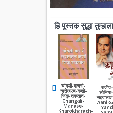
हि पुस्तक सुद्धा तुम्ह
चांगली-माणसे-
राजीव
खरोखरच-कशी-
सोनिया-य
जिंकू-शकतात-
सहवासात
Changali-
Aani-S
Manase-
Yanc
Kharokharach-
Sahv