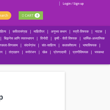
Login / Sign up
earch
CART
0
हित्य
|
कवितासंग्रह
|
माहितीपर
|
अनुभव कथन
|
स्त्री-विषयक
|
नाटक
|
|
बिझनेस आणि व्यवस्थापन
|
विनोदी
|
कृषी - शेती विषयक
|
धार्मिक-अध्यात्मिक
णकला-विणकाम
|
संदर्भग्रंथ
|
संत-साहित्य
|
कलाकौशल्य
|
भाषाविषयक
|
जन
|
तंत्रज्ञान
|
मनोरंजन
|
खेळ
|
प्रेरणादायी
|
प्राणीविषयक
|
भयकथा
ap