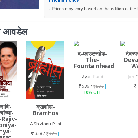
- Prices may vary based on the edition of the
ाला आवडेल
द-फाउंटनहेड-
देवळा
The-
Deva
Fountainhead
W
Ayan Rand
Jim 
595
536 /
|
10% OFF
-आणि-
ब्राह्मोस-
ांच्या-
Bramhos
-Rajiv-
A.Shivtanu Pillai
oniya-
hya-
375
338 /
|
asat