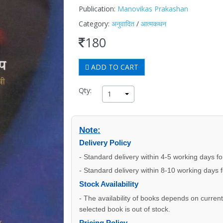
Publication:
Manovikas Prakashan
Category:
अनुवादित
/
आत्मकथन
180
ADD TO CART
Qty:
1
Note:
Delivery Policy
- Standard delivery within 4-5 working days f
- Standard delivery within 8-10 working days 
Stock Availability
- The availability of books depends on current s
selected book is out of stock.
Pricing Policy