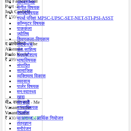
the Fathers Soul
आध्यात्मिक
Part -2
संगीत विषयक
Jack Canfield
कायदेविषयक
150/-
स्पर्धा परिक्षा MPSC-UPSC-SET-NET-STI-PSI-ASST
कॉम्प्युटर विषयक
पाककला
ज्योतिष
शिवणकला-विणकाम
द अल्केमिस्ट - The
संदर्भग्रंथ
Alkemist
संत-साहित्य
Paulo Koalo
कलाकौशल्य
299/-
भाषाविषयक
संपादित
सामाजिक
व्यक्तिमत्व विकास
व्यवसाय
पार्लर विषयक
मन:स्वास्थ्य
खाद्य
मी... वसंत साठे - Me
संस्कृती
Vasant Sathe
नात्याविषयक
Vasant Sathe
वैद्यकीय
330/-
फायनान्स - आर्थिक नियोजन
| 10% OFF
तंत्रज्ञान
मनोरंजन