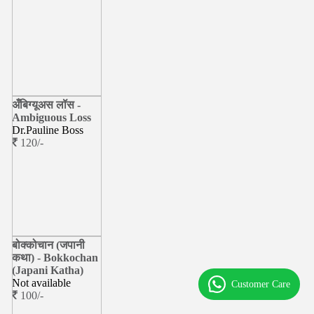
अँबिग्यूअस लॉस -
Ambiguous Loss
Dr.Pauline Boss
120/-
बोक्कोचान (जपानी
कथा) - Bokkochan
(Japani Katha)
Not available
Customer Care
100/-