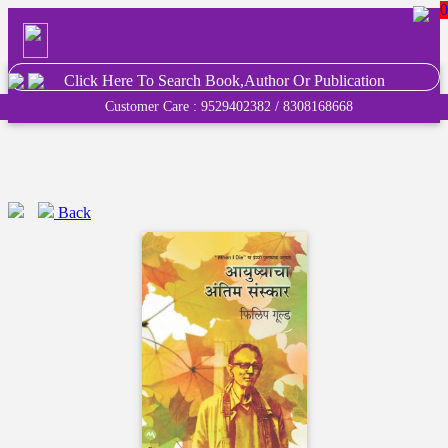
0
Click Here To Search Book,Author Or Publication
Customer Care : 9529402382 / 8308168668
Back