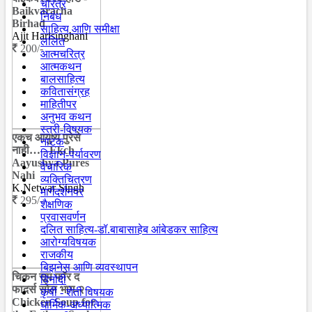
चरित्र
Baikvaracha
निबंध
Birhad
साहित्य आणि समीक्षा
Ajit Harisinghani
ललित
200/-
आत्मचरित्र
आत्मकथन
बालसाहित्य
कवितासंग्रह
माहितीपर
अनुभव कथन
स्त्री-विषयक
एकच आयुष्य पुरेसे
नाटक
नाही… - Ekch
विज्ञान-पर्यावरण
Aayushya Pures
वैचारिक
Nahi
व्यक्तिचित्रण
K.Netwar Singh
मार्गदर्शनपर
295/-
शैक्षणिक
प्रवासवर्णन
दलित साहित्य-डॉ.बाबासाहेब आंबेडकर साहित्य
आरोग्यविषयक
राजकीय
बिझनेस आणि व्यवस्थापन
चिकन सूप फॉर द
विनोदी
फादर्स सोल भाग-२ -
कृषी - शेती विषयक
Chicken Soup for
धार्मिक-अध्यात्मिक