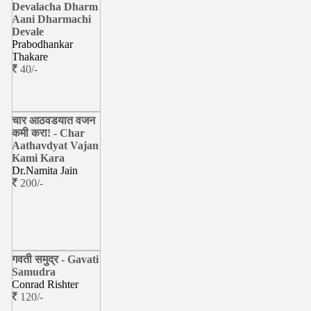
Devalacha Dharm
Aani Dharmachi
Devale
Prabodhankar
Thakare
40/-
चार आठवडयात वजन
कमी करा! - Char
Aathavdyat Vajan
Kami Kara
Dr.Namita Jain
200/-
गवती समुद्र - Gavati
Samudra
Conrad Rishter
120/-