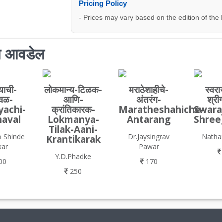
Pricing Policy
- Prices may vary based on the edition of the
ाला आवडेल
्याची-
लोकमान्य-टिळक-
मराठेशाहीचे-
स्वरा
ावळ-
आणि-
अंतरंग-
श्री
yachi-
क्रांतिकारक-
Maratheshahiche-
Swara
haval
Lokmanya-
Antarang
Shree
Tilak-Aani-
 Shinde
Dr.Jaysingrav
Nath
Krantikarak
kar
Pawar
Y.D.Phadke
00
170
250