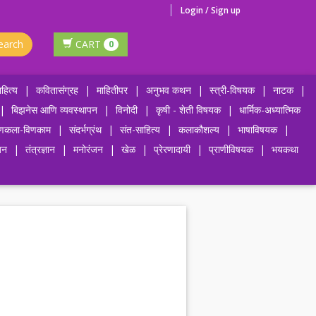
Login / Sign up
earch
CART
0
हित्य
|
कवितासंग्रह
|
माहितीपर
|
अनुभव कथन
|
स्त्री-विषयक
|
नाटक
|
|
बिझनेस आणि व्यवस्थापन
|
विनोदी
|
कृषी - शेती विषयक
|
धार्मिक-अध्यात्मिक
णकला-विणकाम
|
संदर्भग्रंथ
|
संत-साहित्य
|
कलाकौशल्य
|
भाषाविषयक
|
जन
|
तंत्रज्ञान
|
मनोरंजन
|
खेळ
|
प्रेरणादायी
|
प्राणीविषयक
|
भयकथा