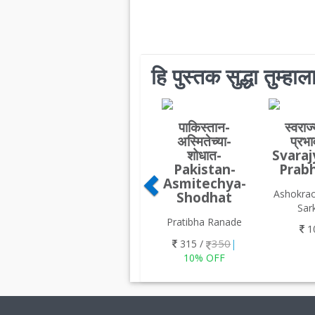
हि पुस्तक सुद्धा तुम्ह
पाकिस्तान-
स्वराज
अस्मितेच्या-
प्रभ
शोधात-
Svaraj
Pakistan-
Prab
Asmitechya-
Ashokrao
Shodhat
Sar
Pratibha Ranade
1
350
315 /
|
10% OFF