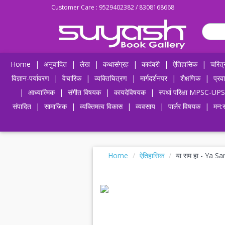
Customer Care : 9529402382 / 8308168668
Home
|
अनुवादित
|
लेख
|
कथासंग्रह
|
कादंबरी
|
ऐतिहासिक
|
चरित्
विज्ञान-पर्यावरण
|
वैचारिक
|
व्यक्तिचित्रण
|
मार्गदर्शनपर
|
शैक्षणिक
|
प्रव
|
आध्यात्मिक
|
संगीत विषयक
|
कायदेविषयक
|
स्पर्धा परिक्षा MPSC
संपादित
|
सामाजिक
|
व्यक्तिमत्व विकास
|
व्यवसाय
|
पार्लर विषयक
|
मन:स
Home
ऐतिहासिक
या सम हा - Ya S