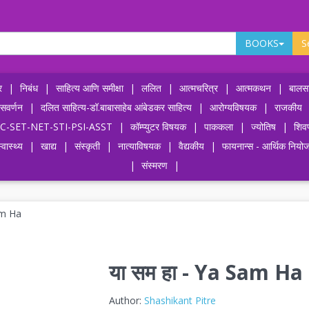
BOOKS
S
र
|
निबंध
|
साहित्य आणि समीक्षा
|
ललित
|
आत्मचरित्र
|
आत्मकथन
|
बालसा
ासवर्णन
|
दलित साहित्य-डॉ.बाबासाहेब आंबेडकर साहित्य
|
आरोग्यविषयक
|
राजकीय
-UPSC-SET-NET-STI-PSI-ASST
|
कॉम्प्युटर विषयक
|
पाककला
|
ज्योतिष
|
शिव
्वास्थ्य
|
खाद्य
|
संस्कृती
|
नात्याविषयक
|
वैद्यकीय
|
फायनान्स - आर्थिक नियो
|
संस्मरण
|
am Ha
या सम हा - Ya Sam Ha
Author:
Shashikant Pitre