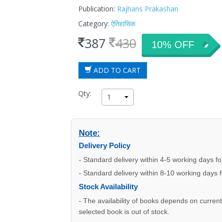
Publication:
Rajhans Prakashan
Category:
ऐतिहासिक
387
430
10% OFF
ADD TO CART
Qty:
1
Note:
Delivery Policy
- Standard delivery within 4-5 working days f
- Standard delivery within 8-10 working days 
Stock Availability
- The availability of books depends on current s
selected book is out of stock.