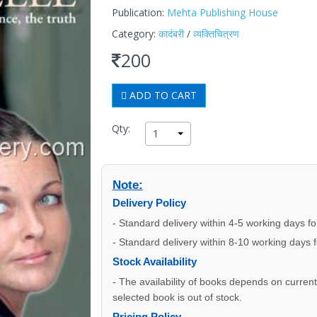
Publication:
Mehta Publishing House
Category:
कादंबरी
/
व्यक्तिचित्रण
200
ADD TO CART
Qty:
1
Note:
Delivery Policy
- Standard delivery within 4-5 working days f
- Standard delivery within 8-10 working days 
Stock Availability
- The availability of books depends on current s
selected book is out of stock.
Pricing Policy