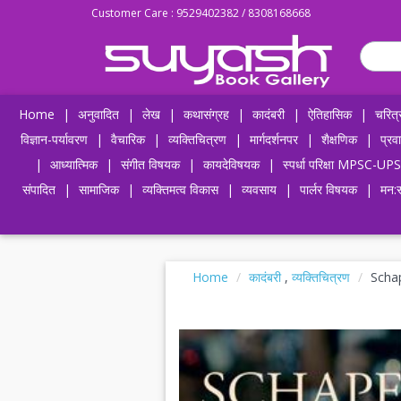
Customer Care : 9529402382 / 8308168668
Home
|
अनुवादित
|
लेख
|
कथासंग्रह
|
कादंबरी
|
ऐतिहासिक
|
चरित्
विज्ञान-पर्यावरण
|
वैचारिक
|
व्यक्तिचित्रण
|
मार्गदर्शनपर
|
शैक्षणिक
|
प्रव
|
आध्यात्मिक
|
संगीत विषयक
|
कायदेविषयक
|
स्पर्धा परिक्षा MPSC
संपादित
|
सामाजिक
|
व्यक्तिमत्व विकास
|
व्यवसाय
|
पार्लर विषयक
|
मन:स
Home
कादंबरी
,
व्यक्तिचित्रण
Schap