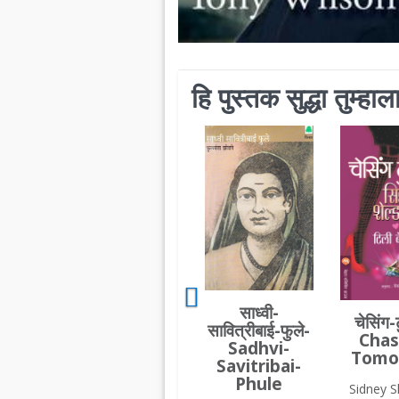
हि पुस्तक सुद्धा तुम्ह
साध्वी-
चेसिंग-
सावित्रीबाई-फुले-
Chas
Sadhvi-
Tomo
Savitribai-
Phule
Sidney S