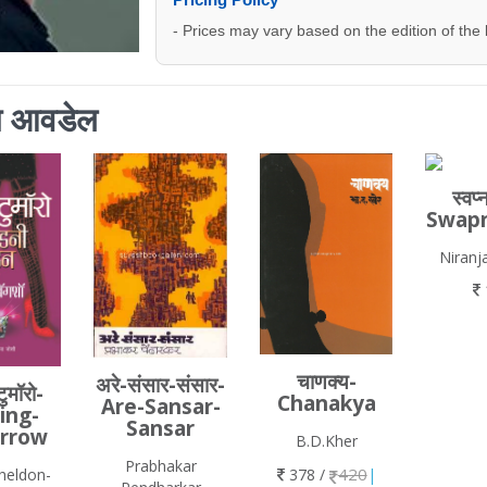
- Prices may vary based on the edition of the
ाला आवडेल
स्वप
Swapn
Niranj
चाणक्य-
अरे-संसार-संसार-
टुमॉरो-
Chanakya
Are-Sansar-
ing-
Sansar
rrow
B.D.Kher
Prabhakar
420
378 /
|
heldon-