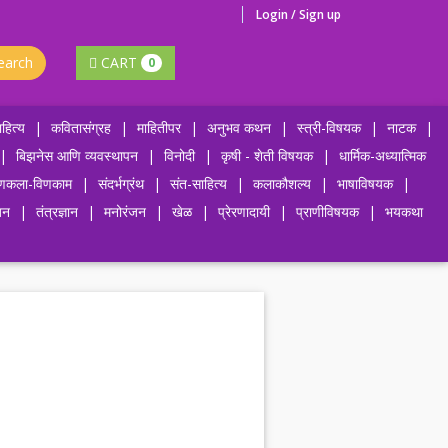
Login / Sign up
earch
CART
0
हित्य
|
कवितासंग्रह
|
माहितीपर
|
अनुभव कथन
|
स्त्री-विषयक
|
नाटक
|
|
बिझनेस आणि व्यवस्थापन
|
विनोदी
|
कृषी - शेती विषयक
|
धार्मिक-अध्यात्मिक
णकला-विणकाम
|
संदर्भग्रंथ
|
संत-साहित्य
|
कलाकौशल्य
|
भाषाविषयक
|
जन
|
तंत्रज्ञान
|
मनोरंजन
|
खेळ
|
प्रेरणादायी
|
प्राणीविषयक
|
भयकथा