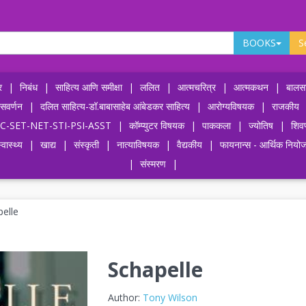
BOOKS
S
र
|
निबंध
|
साहित्य आणि समीक्षा
|
ललित
|
आत्मचरित्र
|
आत्मकथन
|
बालसा
ासवर्णन
|
दलित साहित्य-डॉ.बाबासाहेब आंबेडकर साहित्य
|
आरोग्यविषयक
|
राजकीय
-UPSC-SET-NET-STI-PSI-ASST
|
कॉम्प्युटर विषयक
|
पाककला
|
ज्योतिष
|
शिव
्वास्थ्य
|
खाद्य
|
संस्कृती
|
नात्याविषयक
|
वैद्यकीय
|
फायनान्स - आर्थिक नियो
|
संस्मरण
|
elle
Schapelle
Author:
Tony Wilson