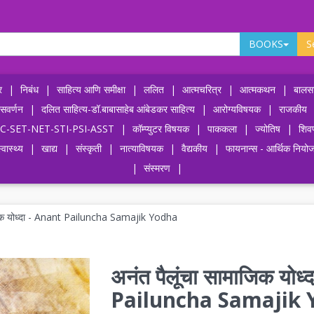
BOOKS
S
र
|
निबंध
|
साहित्य आणि समीक्षा
|
ललित
|
आत्मचरित्र
|
आत्मकथन
|
बालसा
ासवर्णन
|
दलित साहित्य-डॉ.बाबासाहेब आंबेडकर साहित्य
|
आरोग्यविषयक
|
राजकीय
-UPSC-SET-NET-STI-PSI-ASST
|
कॉम्प्युटर विषयक
|
पाककला
|
ज्योतिष
|
शिव
्वास्थ्य
|
खाद्य
|
संस्कृती
|
नात्याविषयक
|
वैद्यकीय
|
फायनान्स - आर्थिक नियो
|
संस्मरण
|
ाजिक योध्दा - Anant Pailuncha Samajik Yodha
अनंत पैलूंचा सामाजिक योध
Pailuncha Samajik