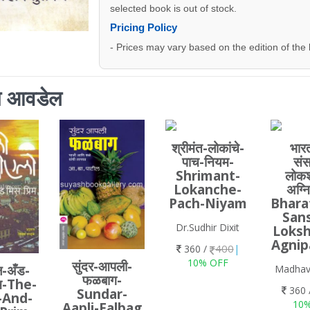
selected book is out of stock.
Pricing Policy
- Prices may vary based on the edition of the
ाला आवडेल
श्रीमंत-लोकांचे-
भारत
पाच-नियम-
सं
Shrimant-
लोकश
Lokanche-
अग्नि
Pach-Niyam
Bhara
Sans
Dr.Sudhir Dixit
Loksh
Agnip
400
360 /
|
10% OFF
सुंदर-आपली-
ल-अँड-
Madhav
फळबाग-
िम-The-
360 
Sundar-
-And-
10
Aapli-Falbag