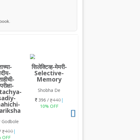
 book.
ाच्या-
सिलेक्टिव्ह-मेमरी-
सदीय-
Selective-
ाहीची-
Memory
परीक्षा-
Shobha De
tachya-
adiy-
440
396 /
|
ahichi-
10% OFF
ariksha
 Godbole
400
/
|
% OFF