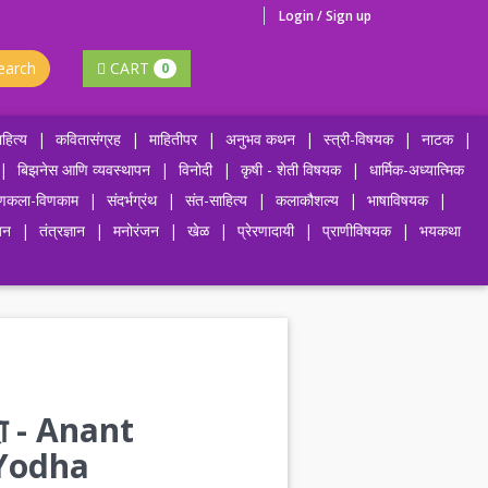
Login / Sign up
earch
CART
0
हित्य
|
कवितासंग्रह
|
माहितीपर
|
अनुभव कथन
|
स्त्री-विषयक
|
नाटक
|
|
बिझनेस आणि व्यवस्थापन
|
विनोदी
|
कृषी - शेती विषयक
|
धार्मिक-अध्यात्मिक
णकला-विणकाम
|
संदर्भग्रंथ
|
संत-साहित्य
|
कलाकौशल्य
|
भाषाविषयक
|
जन
|
तंत्रज्ञान
|
मनोरंजन
|
खेळ
|
प्रेरणादायी
|
प्राणीविषयक
|
भयकथा
्दा - Anant
 Yodha