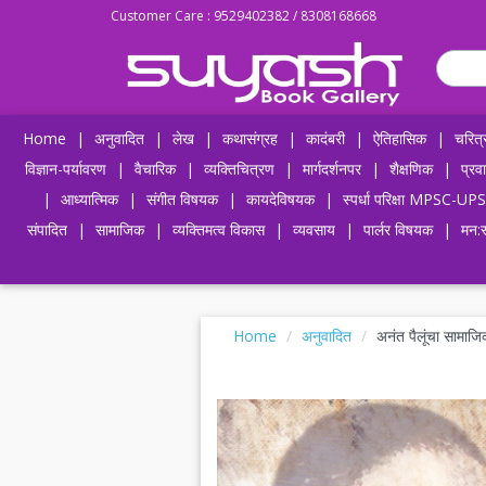
Customer Care : 9529402382 / 8308168668
Home
|
अनुवादित
|
लेख
|
कथासंग्रह
|
कादंबरी
|
ऐतिहासिक
|
चरित्
विज्ञान-पर्यावरण
|
वैचारिक
|
व्यक्तिचित्रण
|
मार्गदर्शनपर
|
शैक्षणिक
|
प्रव
|
आध्यात्मिक
|
संगीत विषयक
|
कायदेविषयक
|
स्पर्धा परिक्षा MPSC
संपादित
|
सामाजिक
|
व्यक्तिमत्व विकास
|
व्यवसाय
|
पार्लर विषयक
|
मन:स
Home
अनुवादित
अनंत पैलूंचा साम