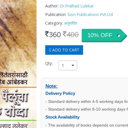
Author:
Dr.Pralhad Lulekar
Publication:
Sion Publications Pvt.Ltd
Category:
अनुवादित
360
400
10% OFF
ADD TO CART
Qty:
1
Note:
Delivery Policy
- Standard delivery within 4-5 working days f
- Standard delivery within 8-10 working days 
Stock Availability
- The availability of books depends on current s