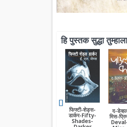
हि पुस्तक सुद्धा तुम्ह
फिफ्टी-शेड्स-
द-डेव्ह
डार्कर-Fifty-
मिस-प्र
Shades-
Deval
Darker