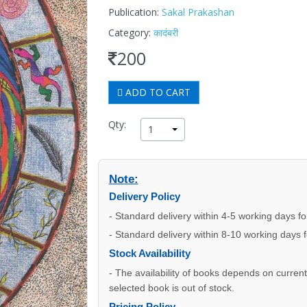
Publication:
Sakal Prakashan
Category:
कादंबरी
200
ADD TO CART
Qty:
1
Note:
Delivery Policy
- Standard delivery within 4-5 working days f
- Standard delivery within 8-10 working days 
Stock Availability
- The availability of books depends on current s
selected book is out of stock.
Pricing Policy