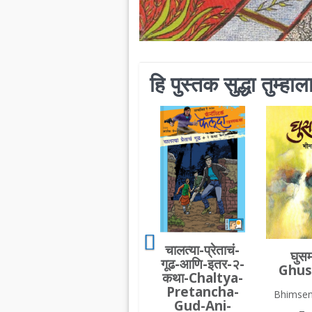
हि पुस्तक सुद्धा तुम्ह
चालत्या-प्रेताचं-
घुस
गूढ-आणि-इतर-२-
Ghu
कथा-Chaltya-
Pretancha-
Bhimsen
Gud-Ani-