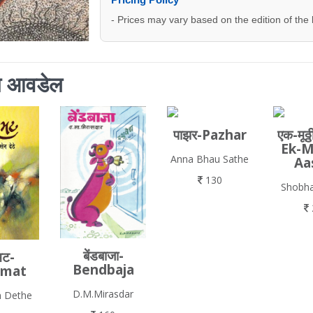
- Prices may vary based on the edition of the
ाला आवडेल
पाझर-Pazhar
एक-मूठ
Ek-M
Anna Bhau Sathe
Aa
130
Shobh
बेंडबाजा-
मट-
Bendbaja
smat
D.M.Mirasdar
 Dethe