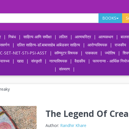
BOOKS
S
र
|
निबंध
|
साहित्य आणि समीक्षा
|
ललित
|
आत्मचरित्र
|
आत्मकथन
|
बालसा
ासवर्णन
|
दलित साहित्य-डॉ.बाबासाहेब आंबेडकर साहित्य
|
आरोग्यविषयक
|
राजकीय
-UPSC-SET-NET-STI-PSI-ASST
|
कॉम्प्युटर विषयक
|
पाककला
|
ज्योतिष
|
शिव
्वास्थ्य
|
खाद्य
|
संस्कृती
|
नात्याविषयक
|
वैद्यकीय
|
फायनान्स - आर्थिक नियो
|
संस्मरण
|
reaky
The Legend Of Cre
Author:
Randhir Khare