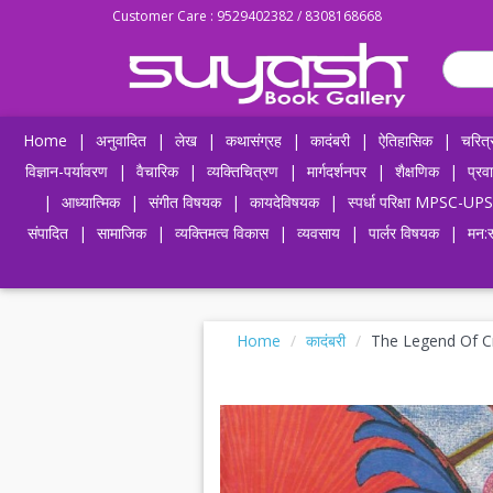
Customer Care : 9529402382 / 8308168668
Home
|
अनुवादित
|
लेख
|
कथासंग्रह
|
कादंबरी
|
ऐतिहासिक
|
चरित्
विज्ञान-पर्यावरण
|
वैचारिक
|
व्यक्तिचित्रण
|
मार्गदर्शनपर
|
शैक्षणिक
|
प्रव
|
आध्यात्मिक
|
संगीत विषयक
|
कायदेविषयक
|
स्पर्धा परिक्षा MPSC
संपादित
|
सामाजिक
|
व्यक्तिमत्व विकास
|
व्यवसाय
|
पार्लर विषयक
|
मन:स
Home
कादंबरी
The Legend Of C