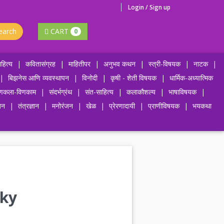
Login / Sign up
earch
CART
0
हित्य
|
कवितासंग्रह
|
माहितीपर
|
अनुभव कथन
|
स्त्री-विषयक
|
नाटक
|
|
बिझनेस आणि व्यवस्थापन
|
विनोदी
|
कृषी - शेती विषयक
|
धार्मिक-अध्यात्मिक
णकला-विणकाम
|
संदर्भग्रंथ
|
संत-साहित्य
|
कलाकौशल्य
|
भाषाविषयक
|
जन
|
तंत्रज्ञान
|
मनोरंजन
|
खेळ
|
प्रेरणादायी
|
प्राणीविषयक
|
भयकथा
aky