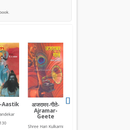
 book.
क-Aastik
अजरामर-गीते-
Ajramar-
handekar
Geete
130
Shree Hari Kulkarni