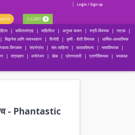
Login / Sign up
earch
CART
0
हित्य
|
कवितासंग्रह
|
माहितीपर
|
अनुभव कथन
|
स्त्री-विषयक
|
नाटक
|
|
बिझनेस आणि व्यवस्थापन
|
विनोदी
|
कृषी - शेती विषयक
|
धार्मिक-अध्यात्मिक
णकला-विणकाम
|
संदर्भग्रंथ
|
संत-साहित्य
|
कलाकौशल्य
|
भाषाविषयक
|
जन
|
तंत्रज्ञान
|
मनोरंजन
|
खेळ
|
प्रेरणादायी
|
प्राणीविषयक
|
भयकथा
न संच - Phantastic