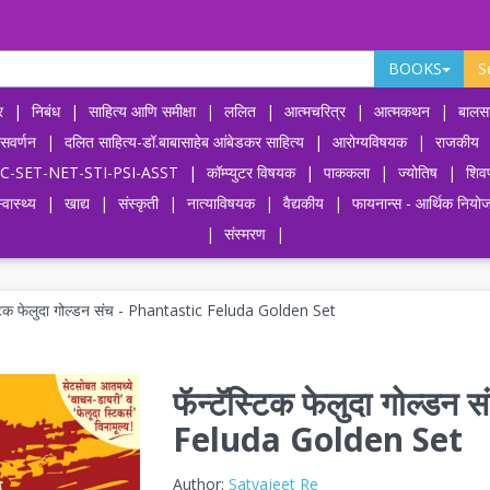
BOOKS
S
र
|
निबंध
|
साहित्य आणि समीक्षा
|
ललित
|
आत्मचरित्र
|
आत्मकथन
|
बालसा
ासवर्णन
|
दलित साहित्य-डॉ.बाबासाहेब आंबेडकर साहित्य
|
आरोग्यविषयक
|
राजकीय
-UPSC-SET-NET-STI-PSI-ASST
|
कॉम्प्युटर विषयक
|
पाककला
|
ज्योतिष
|
शिव
्वास्थ्य
|
खाद्य
|
संस्कृती
|
नात्याविषयक
|
वैद्यकीय
|
फायनान्स - आर्थिक नियो
|
संस्मरण
|
स्टिक फेलुदा गोल्डन संच - Phantastic Feluda Golden Set
फॅन्टॅस्टिक फेलुदा गोल्ड
Feluda Golden Set
Author:
Satyajeet Re