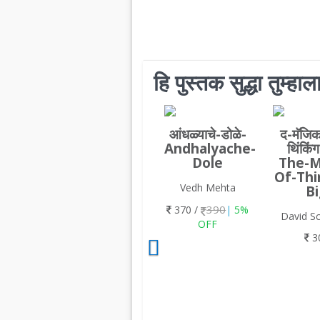
हि पुस्तक सुद्धा तुम्ह
आंधळ्याचे-डोळे-
द-मॅजि
Andhalyache-
थिंकिं
Dole
The-M
Of-Thi
Vedh Mehta
B
390
370 /
|
5%
David S
OFF
3