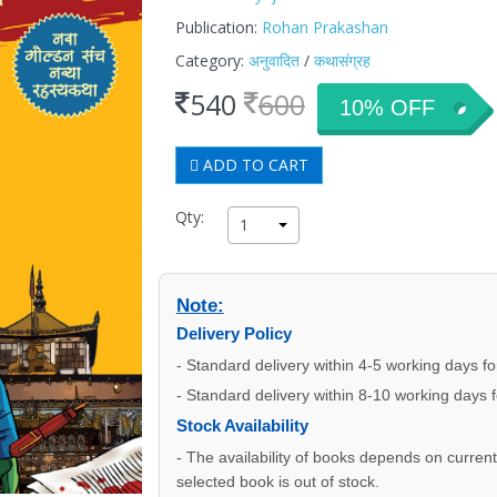
Publication:
Rohan Prakashan
Category:
अनुवादित
/
कथासंग्रह
540
600
10% OFF
ADD TO CART
Qty:
1
Note:
Delivery Policy
- Standard delivery within 4-5 working days f
- Standard delivery within 8-10 working days 
Stock Availability
- The availability of books depends on current s
selected book is out of stock.