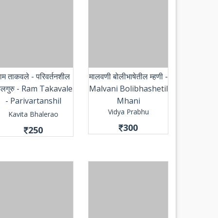
ाम ताकवले - परिवर्तनशील
मालवणी बोलीभाषेतील म्हणी -
ुलगुरु - Ram Takavale
Malvani Bolibhashetil
- Parivartanshil
Mhani
Vidya Prabhu
Kulguru
Kavita Bhalerao
300
250