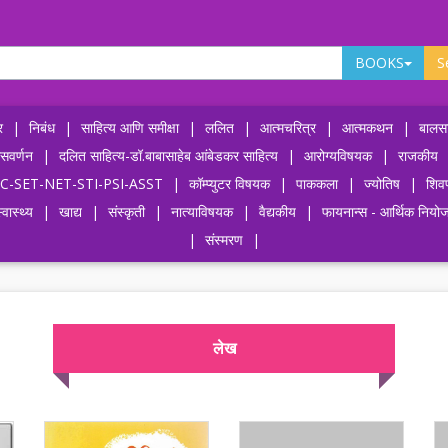
BOOKS
S
र
|
निबंध
|
साहित्य आणि समीक्षा
|
ललित
|
आत्मचरित्र
|
आत्मकथन
|
बालसा
ासवर्णन
|
दलित साहित्य-डॉ.बाबासाहेब आंबेडकर साहित्य
|
आरोग्यविषयक
|
राजकीय
-UPSC-SET-NET-STI-PSI-ASST
|
कॉम्प्युटर विषयक
|
पाककला
|
ज्योतिष
|
शिव
्वास्थ्य
|
खाद्य
|
संस्कृती
|
नात्याविषयक
|
वैद्यकीय
|
फायनान्स - आर्थिक नियो
|
संस्मरण
|
लेख