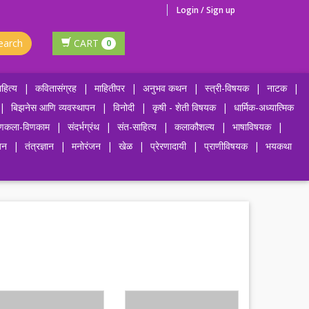
Login / Sign up
earch
CART
0
हित्य
|
कवितासंग्रह
|
माहितीपर
|
अनुभव कथन
|
स्त्री-विषयक
|
नाटक
|
|
बिझनेस आणि व्यवस्थापन
|
विनोदी
|
कृषी - शेती विषयक
|
धार्मिक-अध्यात्मिक
णकला-विणकाम
|
संदर्भग्रंथ
|
संत-साहित्य
|
कलाकौशल्य
|
भाषाविषयक
|
जन
|
तंत्रज्ञान
|
मनोरंजन
|
खेळ
|
प्रेरणादायी
|
प्राणीविषयक
|
भयकथा