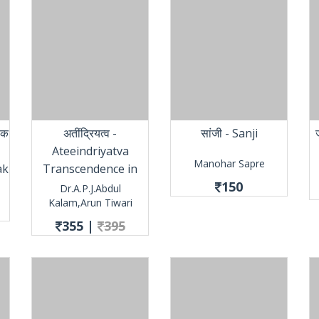
डक
अतींद्रियत्व -
सांजी - Sanji
Ateeindriyatva
Manohar Sapre
ak
Transcendence in
150
Kannada
Dr.A.P.J.Abdul
Kalam,Arun Tiwari
355
|
395