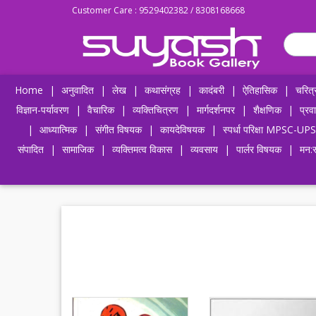
Customer Care : 9529402382 / 8308168668
Home
|
अनुवादित
|
लेख
|
कथासंग्रह
|
कादंबरी
|
ऐतिहासिक
|
चरित्
विज्ञान-पर्यावरण
|
वैचारिक
|
व्यक्तिचित्रण
|
मार्गदर्शनपर
|
शैक्षणिक
|
प्रव
|
आध्यात्मिक
|
संगीत विषयक
|
कायदेविषयक
|
स्पर्धा परिक्षा MPSC
संपादित
|
सामाजिक
|
व्यक्तिमत्व विकास
|
व्यवसाय
|
पार्लर विषयक
|
मन:स