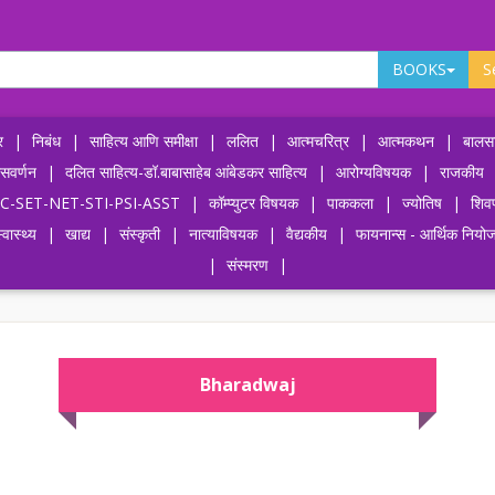
BOOKS
S
र
|
निबंध
|
साहित्य आणि समीक्षा
|
ललित
|
आत्मचरित्र
|
आत्मकथन
|
बालसा
ासवर्णन
|
दलित साहित्य-डॉ.बाबासाहेब आंबेडकर साहित्य
|
आरोग्यविषयक
|
राजकीय
-UPSC-SET-NET-STI-PSI-ASST
|
कॉम्प्युटर विषयक
|
पाककला
|
ज्योतिष
|
शिव
्वास्थ्य
|
खाद्य
|
संस्कृती
|
नात्याविषयक
|
वैद्यकीय
|
फायनान्स - आर्थिक नियो
|
संस्मरण
|
Bharadwaj