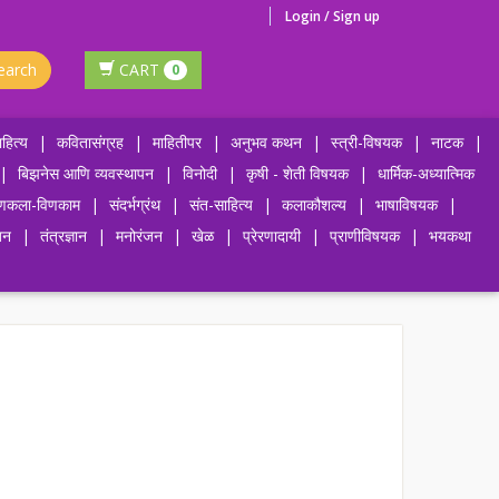
Login / Sign up
earch
CART
0
हित्य
|
कवितासंग्रह
|
माहितीपर
|
अनुभव कथन
|
स्त्री-विषयक
|
नाटक
|
|
बिझनेस आणि व्यवस्थापन
|
विनोदी
|
कृषी - शेती विषयक
|
धार्मिक-अध्यात्मिक
णकला-विणकाम
|
संदर्भग्रंथ
|
संत-साहित्य
|
कलाकौशल्य
|
भाषाविषयक
|
जन
|
तंत्रज्ञान
|
मनोरंजन
|
खेळ
|
प्रेरणादायी
|
प्राणीविषयक
|
भयकथा