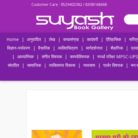
Customer Care : 9529402382 / 8308168668
Home
|
अनुवादित
|
लेख
|
कथासंग्रह
|
कादंबरी
|
ऐतिहासिक
|
चरित्
विज्ञान-पर्यावरण
|
वैचारिक
|
व्यक्तिचित्रण
|
मार्गदर्शनपर
|
शैक्षणिक
|
प्रव
|
आध्यात्मिक
|
संगीत विषयक
|
कायदेविषयक
|
स्पर्धा परिक्षा MPSC
संपादित
|
सामाजिक
|
व्यक्तिमत्व विकास
|
व्यवसाय
|
पार्लर विषयक
|
मन:स