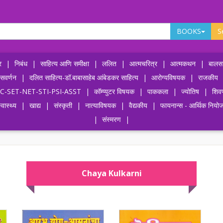
BOOKS
S
र
|
निबंध
|
साहित्य आणि समीक्षा
|
ललित
|
आत्मचरित्र
|
आत्मकथन
|
बालसा
ासवर्णन
|
दलित साहित्य-डॉ.बाबासाहेब आंबेडकर साहित्य
|
आरोग्यविषयक
|
राजकीय
-UPSC-SET-NET-STI-PSI-ASST
|
कॉम्प्युटर विषयक
|
पाककला
|
ज्योतिष
|
शिव
्वास्थ्य
|
खाद्य
|
संस्कृती
|
नात्याविषयक
|
वैद्यकीय
|
फायनान्स - आर्थिक नियो
|
संस्मरण
|
Chaya Kulkarni