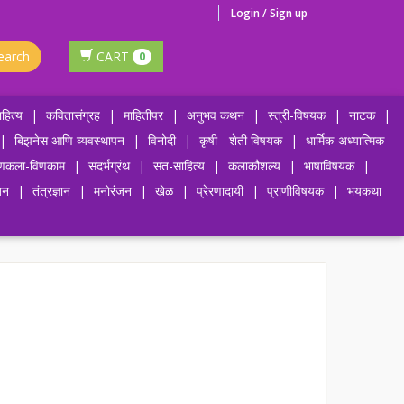
Login / Sign up
earch
CART
0
हित्य
|
कवितासंग्रह
|
माहितीपर
|
अनुभव कथन
|
स्त्री-विषयक
|
नाटक
|
|
बिझनेस आणि व्यवस्थापन
|
विनोदी
|
कृषी - शेती विषयक
|
धार्मिक-अध्यात्मिक
णकला-विणकाम
|
संदर्भग्रंथ
|
संत-साहित्य
|
कलाकौशल्य
|
भाषाविषयक
|
जन
|
तंत्रज्ञान
|
मनोरंजन
|
खेळ
|
प्रेरणादायी
|
प्राणीविषयक
|
भयकथा