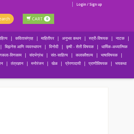
Login / Sign up
earch
CART
0
हित्य
|
कवितासंग्रह
|
माहितीपर
|
अनुभव कथन
|
स्त्री-विषयक
|
नाटक
|
|
बिझनेस आणि व्यवस्थापन
|
विनोदी
|
कृषी - शेती विषयक
|
धार्मिक-अध्यात्मिक
णकला-विणकाम
|
संदर्भग्रंथ
|
संत-साहित्य
|
कलाकौशल्य
|
भाषाविषयक
|
जन
|
तंत्रज्ञान
|
मनोरंजन
|
खेळ
|
प्रेरणादायी
|
प्राणीविषयक
|
भयकथा