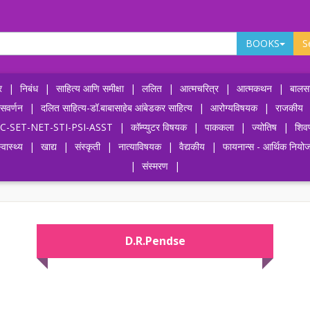
BOOKS
S
र
|
निबंध
|
साहित्य आणि समीक्षा
|
ललित
|
आत्मचरित्र
|
आत्मकथन
|
बालसा
ासवर्णन
|
दलित साहित्य-डॉ.बाबासाहेब आंबेडकर साहित्य
|
आरोग्यविषयक
|
राजकीय
-UPSC-SET-NET-STI-PSI-ASST
|
कॉम्प्युटर विषयक
|
पाककला
|
ज्योतिष
|
शिव
्वास्थ्य
|
खाद्य
|
संस्कृती
|
नात्याविषयक
|
वैद्यकीय
|
फायनान्स - आर्थिक नियो
|
संस्मरण
|
D.R.Pendse