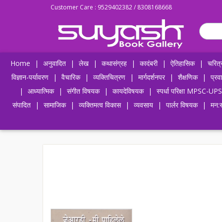
Customer Care : 9529402382 / 8308168668
Home
|
अनुवादित
|
लेख
|
कथासंग्रह
|
कादंबरी
|
ऐतिहासिक
|
चरित्
विज्ञान-पर्यावरण
|
वैचारिक
|
व्यक्तिचित्रण
|
मार्गदर्शनपर
|
शैक्षणिक
|
प्रव
|
आध्यात्मिक
|
संगीत विषयक
|
कायदेविषयक
|
स्पर्धा परिक्षा MPSC
संपादित
|
सामाजिक
|
व्यक्तिमत्व विकास
|
व्यवसाय
|
पार्लर विषयक
|
मन:स