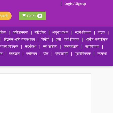
Login / Sign up
earch
CART
0
हित्य
|
कवितासंग्रह
|
माहितीपर
|
अनुभव कथन
|
स्त्री-विषयक
|
नाटक
|
|
बिझनेस आणि व्यवस्थापन
|
विनोदी
|
कृषी - शेती विषयक
|
धार्मिक-अध्यात्मिक
णकला-विणकाम
|
संदर्भग्रंथ
|
संत-साहित्य
|
कलाकौशल्य
|
भाषाविषयक
|
जन
|
तंत्रज्ञान
|
मनोरंजन
|
खेळ
|
प्रेरणादायी
|
प्राणीविषयक
|
भयकथा