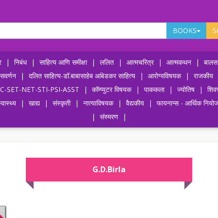
BOOKS
S
र
|
निबंध
|
साहित्य आणि समीक्षा
|
ललित
|
आत्मचरित्र
|
आत्मकथन
|
बालसा
ासवर्णन
|
दलित साहित्य-डॉ.बाबासाहेब आंबेडकर साहित्य
|
आरोग्यविषयक
|
राजकीय
-UPSC-SET-NET-STI-PSI-ASST
|
कॉम्प्युटर विषयक
|
पाककला
|
ज्योतिष
|
शिव
्वास्थ्य
|
खाद्य
|
संस्कृती
|
नात्याविषयक
|
वैद्यकीय
|
फायनान्स - आर्थिक नियो
|
संस्मरण
|
G.D.Birla
OFF