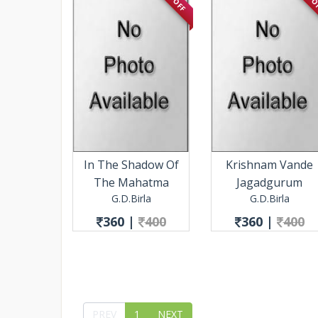
In The Shadow Of
Krishnam Vande
The Mahatma
Jagadgurum
G.D.Birla
G.D.Birla
360
|
400
360
|
400
PREV
1
NEXT