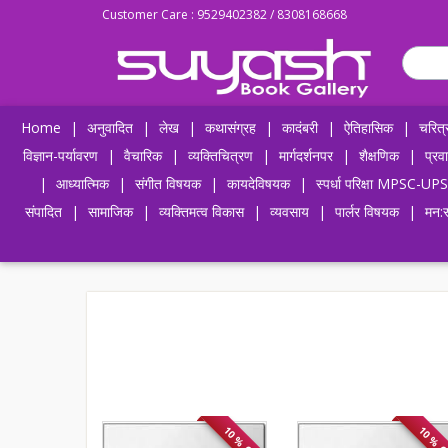
Customer Care : 9529402382 / 8308168668
Home
|
अनुवादित
|
लेख
|
कथासंग्रह
|
कादंबरी
|
ऐतिहासिक
|
चरित्
विज्ञान-पर्यावरण
|
वैचारिक
|
व्यक्तिचित्रण
|
मार्गदर्शनपर
|
शैक्षणिक
|
प्रव
|
आध्यात्मिक
|
संगीत विषयक
|
कायदेविषयक
|
स्पर्धा परिक्षा MPSC
संपादित
|
सामाजिक
|
व्यक्तिमत्व विकास
|
व्यवसाय
|
पार्लर विषयक
|
मन:स
10 % OFF
10 % 