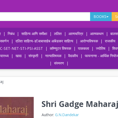
BOOKS
S
र
|
निबंध
|
साहित्य आणि समीक्षा
|
ललित
|
आत्मचरित्र
|
आत्मकथन
|
बालसा
ासवर्णन
|
दलित साहित्य-डॉ.बाबासाहेब आंबेडकर साहित्य
|
आरोग्यविषयक
|
राजकीय
-UPSC-SET-NET-STI-PSI-ASST
|
कॉम्प्युटर विषयक
|
पाककला
|
ज्योतिष
|
शिव
्वास्थ्य
|
खाद्य
|
संस्कृती
|
नात्याविषयक
|
वैद्यकीय
|
फायनान्स - आर्थिक नियो
|
संस्मरण
|
aj
Shri Gadge Mahara
Author:
G.N.Dandekar