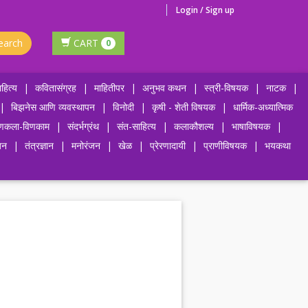
Login / Sign up
earch
CART
0
हित्य
|
कवितासंग्रह
|
माहितीपर
|
अनुभव कथन
|
स्त्री-विषयक
|
नाटक
|
|
बिझनेस आणि व्यवस्थापन
|
विनोदी
|
कृषी - शेती विषयक
|
धार्मिक-अध्यात्मिक
णकला-विणकाम
|
संदर्भग्रंथ
|
संत-साहित्य
|
कलाकौशल्य
|
भाषाविषयक
|
जन
|
तंत्रज्ञान
|
मनोरंजन
|
खेळ
|
प्रेरणादायी
|
प्राणीविषयक
|
भयकथा
j