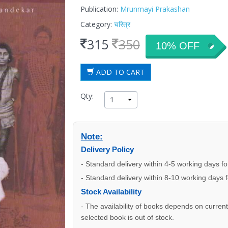
Publication:
Mrunmayi Prakashan
Category:
चरित्र
315
350
10% OFF
ADD TO CART
Qty:
1
Note:
Delivery Policy
- Standard delivery within 4-5 working days f
- Standard delivery within 8-10 working days 
Stock Availability
- The availability of books depends on current s
selected book is out of stock.