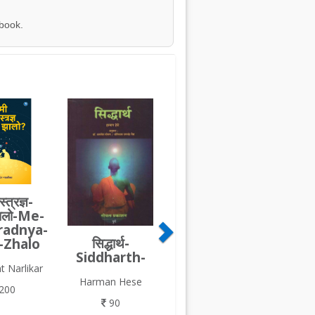
 book.
्त्रज्ञ-
ालो-Me-
radnya-
सिद्धार्थ-
-Zhalo
Siddharth-
t Narlikar
Harman Hese
200
90