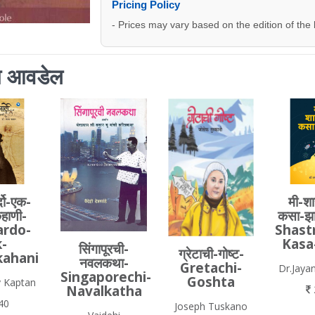
Pricing Policy
- Prices may vary based on the edition of the
ाला आवडेल
दो-एक-
मी-शास
हाणी-
कसा-झ
ardo-
Shast
k-
Kasa
सिंगापूरची-
ग्रेटाची-गोष्ट-
kahani
नवलकथा-
Gretachi-
Dr.Jayan
Singaporechi-
Goshta
y Kaptan
Navalkatha
40
Joseph Tuskano