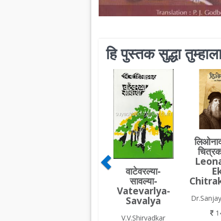
हि पुस्तक सुद्धा तुम्ह
लिओनार्
चित्रक
Leon
वाटेवरल्या-
E
सावल्या-
Chitra
Vatevarlya-
Dr.Sanja
Savalya
1
V.V.Shirvadkar