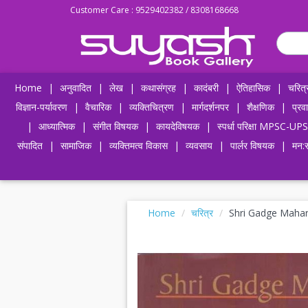
Customer Care : 9529402382 / 8308168668
Home
|
अनुवादित
|
लेख
|
कथासंग्रह
|
कादंबरी
|
ऐतिहासिक
|
चरित्
विज्ञान-पर्यावरण
|
वैचारिक
|
व्यक्तिचित्रण
|
मार्गदर्शनपर
|
शैक्षणिक
|
प्रव
|
आध्यात्मिक
|
संगीत विषयक
|
कायदेविषयक
|
स्पर्धा परिक्षा MPSC
संपादित
|
सामाजिक
|
व्यक्तिमत्व विकास
|
व्यवसाय
|
पार्लर विषयक
|
मन:स
Home
चरित्र
Shri Gadge Mahar