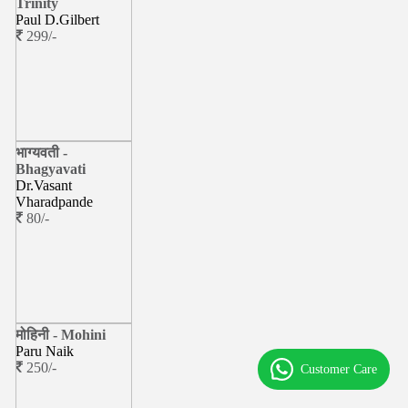
Trinity
Paul D.Gilbert
299/-
भाग्यवती -
Bhagyavati
Dr.Vasant
Vharadpande
80/-
मोहिनी - Mohini
Paru Naik
250/-
Customer Care