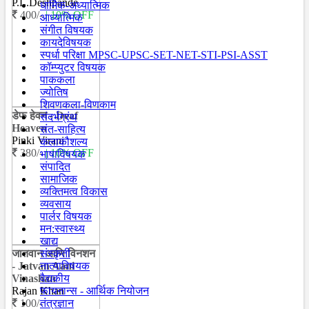
P.L.Deshpande
धार्मिक-अध्यात्मिक
400/-
| 10% OFF
आध्यात्मिक
संगीत विषयक
कायदेविषयक
स्पर्धा परिक्षा MPSC-UPSC-SET-NET-STI-PSI-ASST
कॉम्प्युटर विषयक
पाककला
ज्योतिष
शिवणकला-विणकाम
डेफ हेवन - Deaf
संदर्भग्रंथ
Heaven
संत-साहित्य
Pinki Virani
कलाकौशल्य
380/-
| 10% OFF
भाषाविषयक
संपादित
सामाजिक
व्यक्तिमत्व विकास
व्यवसाय
पार्लर विषयक
मन:स्वास्थ्य
खाद्य
जातवान आणि विनशन
संस्कृती
- Jatvan Aani
नात्याविषयक
Vinashan
वैद्यकीय
Rajan Khan
फायनान्स - आर्थिक नियोजन
100/-
तंत्रज्ञान