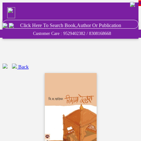
0
Click Here To Search Book,Author Or Publication
Customer Care : 9529402382 / 8308168668
Back