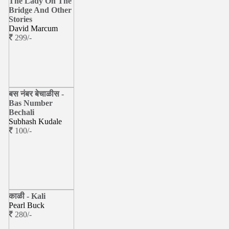
The Lady On The
Bridge And Other
Stories
David Marcum
299/-
बस नंबर बेचाळीस -
Bas Number
Bechali
Subhash Kudale
100/-
काळी - Kali
Pearl Buck
280/-