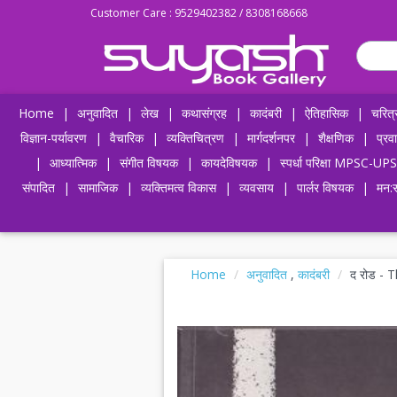
Customer Care : 9529402382 / 8308168668
Home
|
अनुवादित
|
लेख
|
कथासंग्रह
|
कादंबरी
|
ऐतिहासिक
|
चरित्
विज्ञान-पर्यावरण
|
वैचारिक
|
व्यक्तिचित्रण
|
मार्गदर्शनपर
|
शैक्षणिक
|
प्रव
|
आध्यात्मिक
|
संगीत विषयक
|
कायदेविषयक
|
स्पर्धा परिक्षा MPSC
संपादित
|
सामाजिक
|
व्यक्तिमत्व विकास
|
व्यवसाय
|
पार्लर विषयक
|
मन:स
Home
अनुवादित
,
कादंबरी
द रोड - 