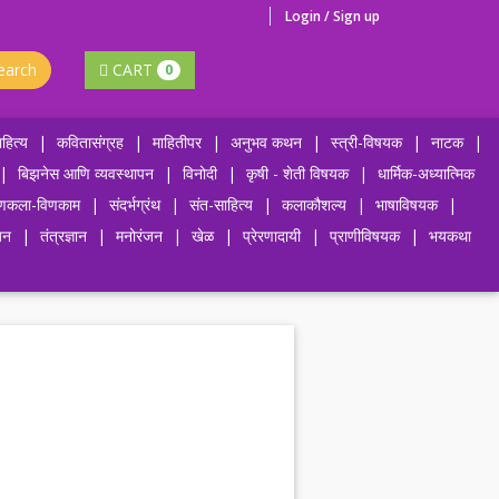
Login / Sign up
earch
CART
0
हित्य
|
कवितासंग्रह
|
माहितीपर
|
अनुभव कथन
|
स्त्री-विषयक
|
नाटक
|
|
बिझनेस आणि व्यवस्थापन
|
विनोदी
|
कृषी - शेती विषयक
|
धार्मिक-अध्यात्मिक
णकला-विणकाम
|
संदर्भग्रंथ
|
संत-साहित्य
|
कलाकौशल्य
|
भाषाविषयक
|
जन
|
तंत्रज्ञान
|
मनोरंजन
|
खेळ
|
प्रेरणादायी
|
प्राणीविषयक
|
भयकथा