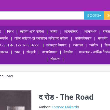
BOOKS
S
र
|
निबंध
|
साहित्य आणि समीक्षा
|
ललित
|
आत्मचरित्र
|
आत्मकथन
|
बालसा
ासवर्णन
|
दलित साहित्य-डॉ.बाबासाहेब आंबेडकर साहित्य
|
आरोग्यविषयक
|
राजकीय
-UPSC-SET-NET-STI-PSI-ASST
|
कॉम्प्युटर विषयक
|
पाककला
|
ज्योतिष
|
शिव
्वास्थ्य
|
खाद्य
|
संस्कृती
|
नात्याविषयक
|
वैद्यकीय
|
फायनान्स - आर्थिक नियो
|
संस्मरण
|
The Road
द रोड - The Road
Author:
Kormac Makarthi