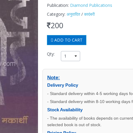
Publication:
Diamond Publications
Category:
अनुवादित
/
कादंबरी
200
ADD TO CART
Qty:
1
Note:
Delivery Policy
- Standard delivery within 4-5 working days f
- Standard delivery within 8-10 working days 
Stock Availability
- The availability of books depends on current s
selected book is out of stock.
Pricing Policy