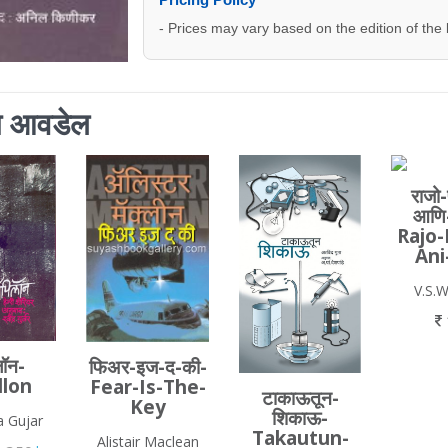
- Prices may vary based on the edition of the
ाला आवडेल
राजो
आणि
Rajo-
Ani
V.S.
लॉन-
फिअर-इज-द-की-
llon
Fear-Is-The-
टाकाऊतून-
Key
शिकाऊ-
a Gujar
Takautun-
Alistair Maclean