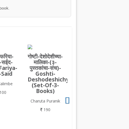
 book.
-फरिया-
गोष्टी-देशोदेशीच्या-
-सईद-
मालिका-(३-
Fariya-
पुस्तकांचा-संच)-
-Said
Goshti-
Deshodeshichya-
Walimbe
(Set-Of-3-
Books)
100
Charuta Puranik
190