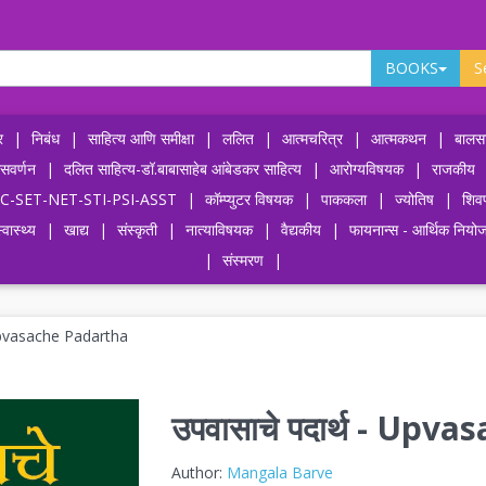
BOOKS
S
र
|
निबंध
|
साहित्य आणि समीक्षा
|
ललित
|
आत्मचरित्र
|
आत्मकथन
|
बालसा
ासवर्णन
|
दलित साहित्य-डॉ.बाबासाहेब आंबेडकर साहित्य
|
आरोग्यविषयक
|
राजकीय
-UPSC-SET-NET-STI-PSI-ASST
|
कॉम्प्युटर विषयक
|
पाककला
|
ज्योतिष
|
शिव
्वास्थ्य
|
खाद्य
|
संस्कृती
|
नात्याविषयक
|
वैद्यकीय
|
फायनान्स - आर्थिक नियो
|
संस्मरण
|
 Upvasache Padartha
उपवासाचे पदार्थ - Upv
Author:
Mangala Barve