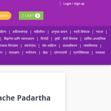
Login / Sign up
earch
CART
0
हित्य
|
कवितासंग्रह
|
माहितीपर
|
अनुभव कथन
|
स्त्री-विषयक
|
नाटक
|
|
बिझनेस आणि व्यवस्थापन
|
विनोदी
|
कृषी - शेती विषयक
|
धार्मिक-अध्यात्मिक
णकला-विणकाम
|
संदर्भग्रंथ
|
संत-साहित्य
|
कलाकौशल्य
|
भाषाविषयक
|
जन
|
तंत्रज्ञान
|
मनोरंजन
|
खेळ
|
प्रेरणादायी
|
प्राणीविषयक
|
भयकथा
asache Padartha