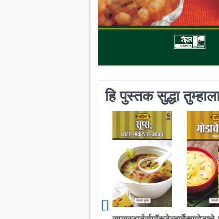
हि पुस्तक सुद्धा तुम्ह
सूप्सस्टार्टर्समॉकटेल्बार्बेक्यू-
गोडाचे-