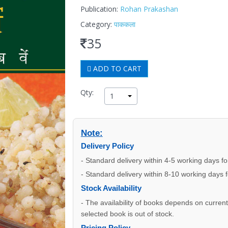
Publication:
Rohan Prakashan
Category:
पाककला
35
ADD TO CART
Qty:
1
Note:
Delivery Policy
- Standard delivery within 4-5 working days f
- Standard delivery within 8-10 working days 
Stock Availability
- The availability of books depends on current s
selected book is out of stock.
Pricing Policy