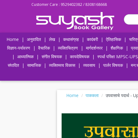
Customer Care : 9529402382 / 8308168668
Home
|
अनुवादित
|
लेख
|
कथासंग्रह
|
कादंबरी
|
ऐतिहासिक
|
चरित्
विज्ञान-पर्यावरण
|
वैचारिक
|
व्यक्तिचित्रण
|
मार्गदर्शनपर
|
शैक्षणिक
|
प्रव
|
आध्यात्मिक
|
संगीत विषयक
|
कायदेविषयक
|
स्पर्धा परिक्षा MPSC
संपादित
|
सामाजिक
|
व्यक्तिमत्व विकास
|
व्यवसाय
|
पार्लर विषयक
|
मन:स
Home
पाककला
उपवासाचे पदार्थ -