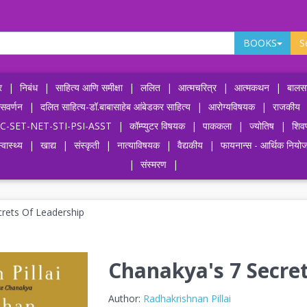
BOOKS
S
र
|
निबंध
|
साहित्य आणि समीक्षा
|
ललित
|
आत्मचरित्र
|
आत्मकथन
|
बालसा
ासवर्णन
|
दलित साहित्य-डॉ.बाबासाहेब आंबेडकर साहित्य
|
आरोग्यविषयक
|
राजकीय
-UPSC-SET-NET-STI-PSI-ASST
|
कॉम्प्युटर विषयक
|
पाककला
|
ज्योतिष
|
शिव
्वास्थ्य
|
खाद्य
|
संस्कृती
|
नात्याविषयक
|
वैद्यकीय
|
फायनान्स - आर्थिक नियो
|
संस्मरण
|
rets Of Leadership
Chanakya's 7 Secre
Author:
Radhakrishnan Pillai