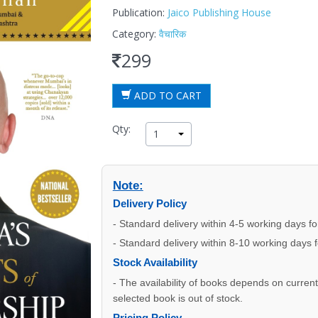
Publication:
Jaico Publishing House
Category:
वैचारिक
299
ADD TO CART
Qty:
1
Note:
Delivery Policy
- Standard delivery within 4-5 working days f
- Standard delivery within 8-10 working days 
Stock Availability
- The availability of books depends on current s
selected book is out of stock.
Pricing Policy