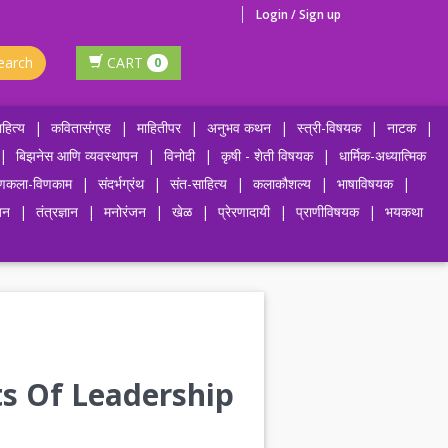
Login / Sign up
earch
CART
0
हित्य
|
कवितासंग्रह
|
माहितीपर
|
अनुभव कथन
|
स्त्री-विषयक
|
नाटक
|
|
बिझनेस आणि व्यवस्थापन
|
विनोदी
|
कृषी - शेती विषयक
|
धार्मिक-अध्यात्मिक
णकला-विणकाम
|
संदर्भग्रंथ
|
संत-साहित्य
|
कलाकौशल्य
|
भाषाविषयक
|
जन
|
तंत्रज्ञान
|
मनोरंजन
|
खेळ
|
प्रेरणादायी
|
प्राणीविषयक
|
भयकथा
ts Of Leadership