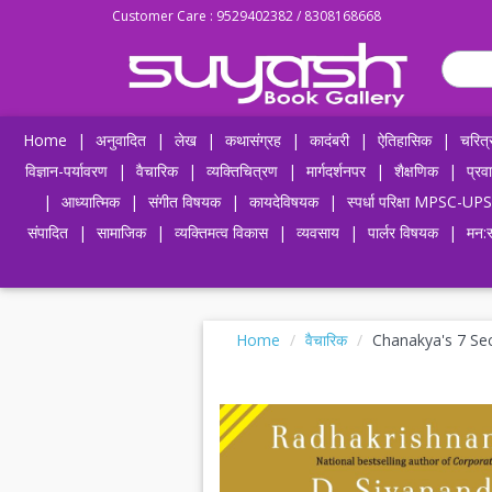
Customer Care : 9529402382 / 8308168668
Home
|
अनुवादित
|
लेख
|
कथासंग्रह
|
कादंबरी
|
ऐतिहासिक
|
चरित्
विज्ञान-पर्यावरण
|
वैचारिक
|
व्यक्तिचित्रण
|
मार्गदर्शनपर
|
शैक्षणिक
|
प्रव
|
आध्यात्मिक
|
संगीत विषयक
|
कायदेविषयक
|
स्पर्धा परिक्षा MPSC
संपादित
|
सामाजिक
|
व्यक्तिमत्व विकास
|
व्यवसाय
|
पार्लर विषयक
|
मन:स
Home
वैचारिक
Chanakya's 7 Sec