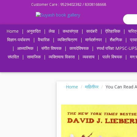
Customer Care : 9529402382 / 8308168668
Home
|
अनुवादित
|
लेख
|
कथासंग्रह
|
कादंबरी
|
ऐतिहासिक
|
चरित्
विज्ञान-पर्यावरण
|
वैचारिक
|
व्यक्तिचित्रण
|
मार्गदर्शनपर
|
शैक्षणिक
|
प्रव
|
आध्यात्मिक
|
संगीत विषयक
|
कायदेविषयक
|
स्पर्धा परिक्षा MPSC
संपादित
|
सामाजिक
|
व्यक्तिमत्व विकास
|
व्यवसाय
|
पार्लर विषयक
|
मन:स
Home
माहितीपर
You Can Read 