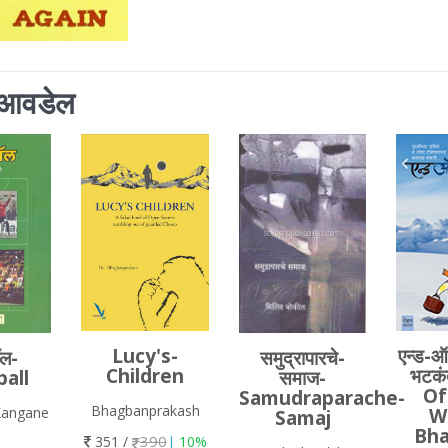
ला आवडेल
एन्ड-ऑ
Lucy's-
ॉल-
समुद्रापारचे-
भटकं
Children
all
समाज-
Of
Samudraparache-
Bhagbanprakash
W
Kangane
Samaj
Bha
390
351 /
|
10%
0