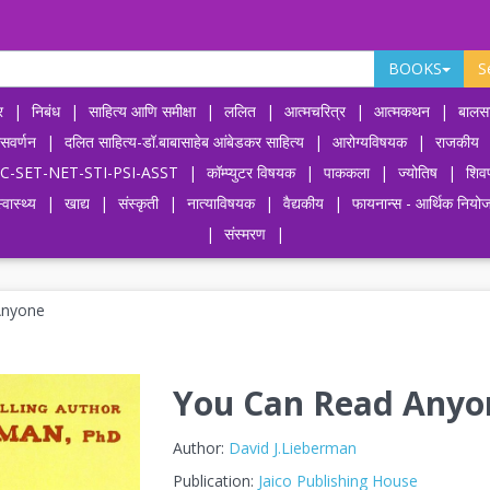
BOOKS
S
र
|
निबंध
|
साहित्य आणि समीक्षा
|
ललित
|
आत्मचरित्र
|
आत्मकथन
|
बालसा
ासवर्णन
|
दलित साहित्य-डॉ.बाबासाहेब आंबेडकर साहित्य
|
आरोग्यविषयक
|
राजकीय
-UPSC-SET-NET-STI-PSI-ASST
|
कॉम्प्युटर विषयक
|
पाककला
|
ज्योतिष
|
शिव
्वास्थ्य
|
खाद्य
|
संस्कृती
|
नात्याविषयक
|
वैद्यकीय
|
फायनान्स - आर्थिक नियो
|
संस्मरण
|
Anyone
You Can Read Anyo
Author:
David J.Lieberman
Publication:
Jaico Publishing House