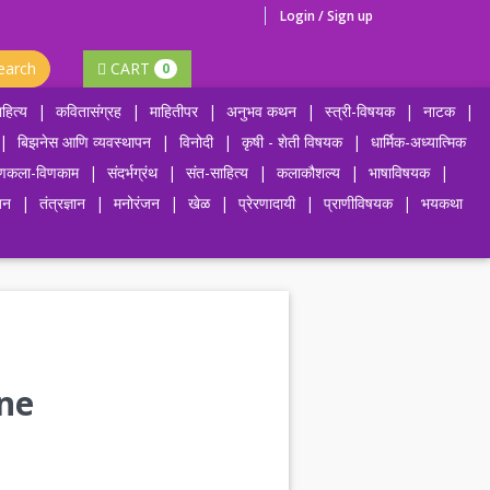
Login / Sign up
earch
CART
0
हित्य
|
कवितासंग्रह
|
माहितीपर
|
अनुभव कथन
|
स्त्री-विषयक
|
नाटक
|
|
बिझनेस आणि व्यवस्थापन
|
विनोदी
|
कृषी - शेती विषयक
|
धार्मिक-अध्यात्मिक
णकला-विणकाम
|
संदर्भग्रंथ
|
संत-साहित्य
|
कलाकौशल्य
|
भाषाविषयक
|
जन
|
तंत्रज्ञान
|
मनोरंजन
|
खेळ
|
प्रेरणादायी
|
प्राणीविषयक
|
भयकथा
ne