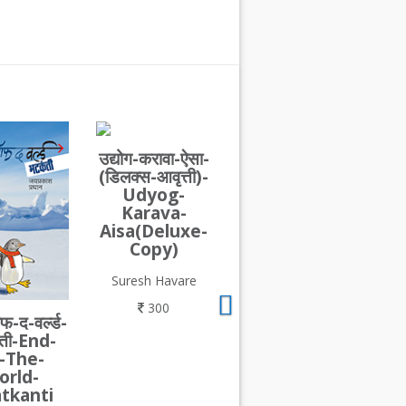
उद्योग-करावा-ऐसा-
(डिलक्स-आवृत्ती)-
Udyog-
Karava-
Aisa(Deluxe-
Copy)
Suresh Havare
300
फ-द-वर्ल्ड-
ती-End-
-The-
orld-
tkanti