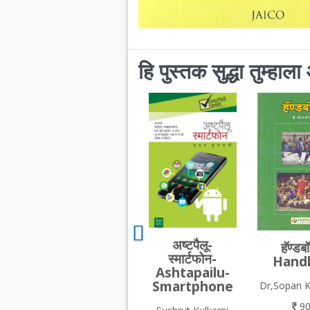
हि पुस्तक सुद्धा तुम्हा
अष्टपैलू-
हॅण्डब
स्मार्टफोन-
Handb
Ashtapailu-
Smartphone
Dr,Sopan 
9