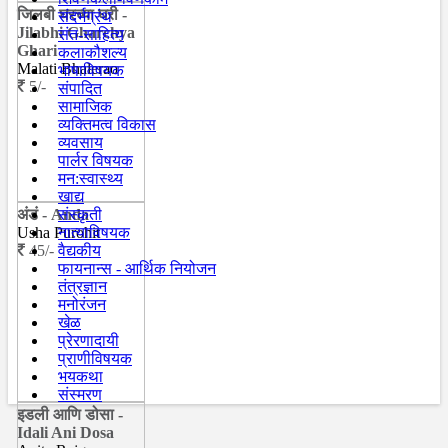
जिलबी घरच्या घरी -
संदर्भग्रंथ
Jilabhi Gharchya
संत-साहित्य
Ghari
कलाकौशल्य
Malati Bhalerao
भाषाविषयक
5/-
संपादित
सामाजिक
व्यक्तिमत्व विकास
व्यवसाय
पार्लर विषयक
मन:स्वास्थ्य
खाद्य
अंडं - Anda
संस्कृती
Usha Purohit
नात्याविषयक
45/-
वैद्यकीय
फायनान्स - आर्थिक नियोजन
तंत्रज्ञान
मनोरंजन
खेळ
प्रेरणादायी
प्राणीविषयक
भयकथा
संस्मरण
इडली आणि डोसा -
Idali Ani Dosa