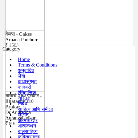
केक्स - Cakes
Arpana Parchure
150/-
Category
Home
Terms & Conditions
अनुवादित
लेख
कथासंग्रह
कादंबरी
ऐतिहासिक
भाताचे २१० प्रकार -
चरित्र
Bhatache 210
निबंध
Prakar
साहित्य आणि समीक्षा
Dr.Anuradha
ललित
Aurangabadkar
आत्मचरित्र
80/-
आत्मकथन
बालसाहित्य
कवितासंग्रह