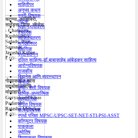
माहितीपर
अनुभव कथन
स्त्री-विषयक
चटण्या, कोशिंबिरी,
नाटक
सलॅड्स, डिप्स, सॅासेस
विज्ञान-पर्यावरण
- Chatanya,
वैचारिक
Koshimbiri,
व्यक्तिचित्रण
Salads, Dips,
मार्गदर्शनपर
Sausage
शैक्षणिक
Jayashri Kuber
प्रवासवर्णन
60/-
दलित साहित्य-डॉ.बाबासाहेब आंबेडकर साहित्य
आरोग्यविषयक
राजकीय
बिझनेस आणि व्यवस्थापन
गोव्याकडील खास
विनोदी
पदार्थशाकाहारी-
कृषी - शेती विषयक
मांसाहारी -
धार्मिक-अध्यात्मिक
Govyakadil Khas
आध्यात्मिक
Padarth
संगीत विषयक
Rajashri Morajkar
कायदेविषयक
40/-
स्पर्धा परिक्षा MPSC-UPSC-SET-NET-STI-PSI-ASST
कॉम्प्युटर विषयक
पाककला
ज्योतिष
शिवणकला-विणकाम