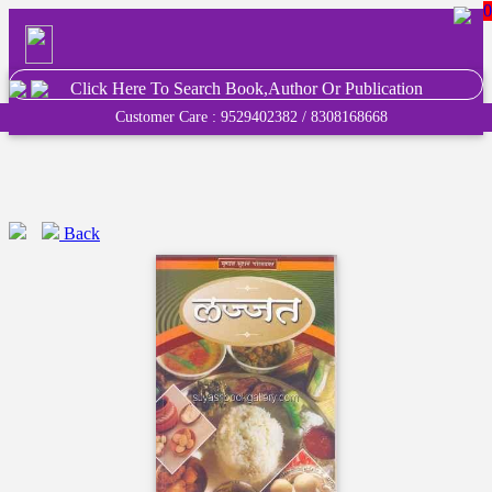
0
Click Here To Search Book,Author Or Publication
Customer Care : 9529402382 / 8308168668
Back