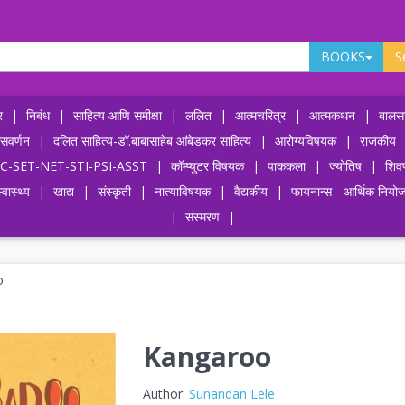
BOOKS
S
र
|
निबंध
|
साहित्य आणि समीक्षा
|
ललित
|
आत्मचरित्र
|
आत्मकथन
|
बालसा
ासवर्णन
|
दलित साहित्य-डॉ.बाबासाहेब आंबेडकर साहित्य
|
आरोग्यविषयक
|
राजकीय
-UPSC-SET-NET-STI-PSI-ASST
|
कॉम्प्युटर विषयक
|
पाककला
|
ज्योतिष
|
शिव
्वास्थ्य
|
खाद्य
|
संस्कृती
|
नात्याविषयक
|
वैद्यकीय
|
फायनान्स - आर्थिक नियो
|
संस्मरण
|
o
Kangaroo
Author:
Sunandan Lele