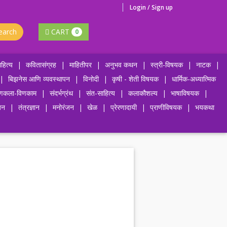
Login / Sign up
earch
CART
0
हित्य
|
कवितासंग्रह
|
माहितीपर
|
अनुभव कथन
|
स्त्री-विषयक
|
नाटक
|
|
बिझनेस आणि व्यवस्थापन
|
विनोदी
|
कृषी - शेती विषयक
|
धार्मिक-अध्यात्मिक
णकला-विणकाम
|
संदर्भग्रंथ
|
संत-साहित्य
|
कलाकौशल्य
|
भाषाविषयक
|
जन
|
तंत्रज्ञान
|
मनोरंजन
|
खेळ
|
प्रेरणादायी
|
प्राणीविषयक
|
भयकथा