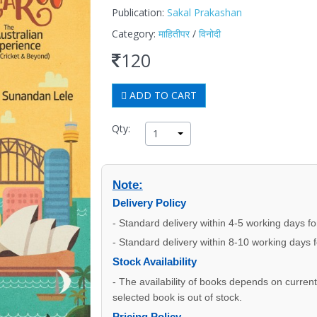
Publication:
Sakal Prakashan
Category:
माहितीपर
/
विनोदी
120
ADD TO CART
Qty:
1
Note:
Delivery Policy
- Standard delivery within 4-5 working days f
- Standard delivery within 8-10 working days 
Stock Availability
- The availability of books depends on current s
selected book is out of stock.
Pricing Policy