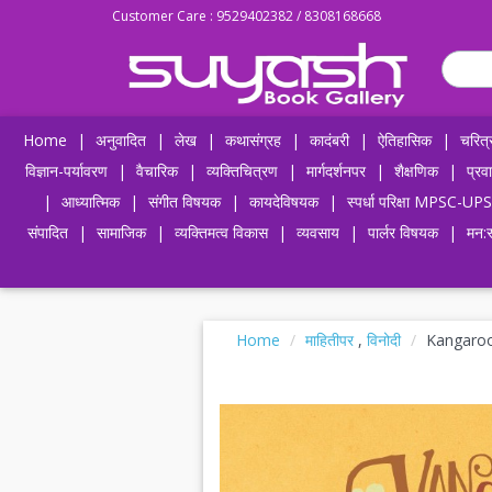
Customer Care : 9529402382 / 8308168668
Home
|
अनुवादित
|
लेख
|
कथासंग्रह
|
कादंबरी
|
ऐतिहासिक
|
चरित्
विज्ञान-पर्यावरण
|
वैचारिक
|
व्यक्तिचित्रण
|
मार्गदर्शनपर
|
शैक्षणिक
|
प्रव
|
आध्यात्मिक
|
संगीत विषयक
|
कायदेविषयक
|
स्पर्धा परिक्षा MPSC
संपादित
|
सामाजिक
|
व्यक्तिमत्व विकास
|
व्यवसाय
|
पार्लर विषयक
|
मन:स
Home
माहितीपर
,
विनोदी
Kangaro