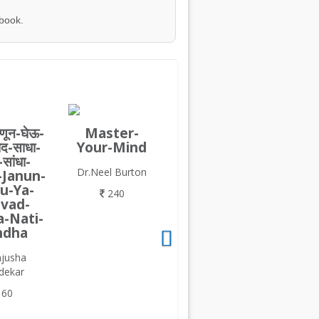
 book.
णून-घेऊ-
Master-
ाद-साधा-
Your-Mind
-सांधा-
Dr.Neel Burton
-Janun-
u-Ya-
240
vad-
-Nati-
ndha
jusha
dekar
60