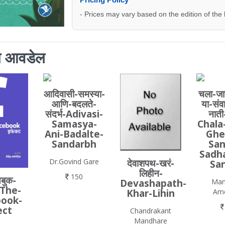
- Prices may vary based on the edition of the
ाला आवडेल
आदिवासी-समस्या-
चला-जा
आणि-बदलते-
या-संव
संदर्भ-Adivasi-
नाती
Samasya-
Chala
Ani-Badalte-
Ghe
Sandarbh
San
Sadha
Dr.Govind Gare
देवाशपथ-खरं-
Sa
लिहीन-
150
बुक-
Man
Devashapath-
-The-
Am
Khar-Lihin
book-
ect
Chandrakant
Mandhare