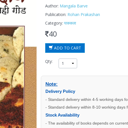
Author:
Mangala Barve
Publication:
Rohan Prakashan
Category:
पाककला
40
ADD TO CART
Qty:
1
Note:
Delivery Policy
- Standard delivery within 4-5 working days f
- Standard delivery within 8-10 working days 
Stock Availability
- The availability of books depends on current s