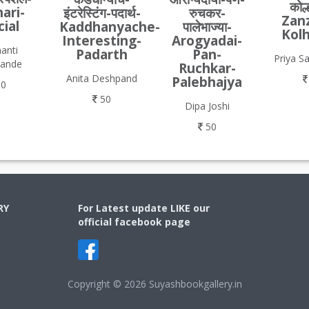
कोल्
ari-
इंटरेस्टिंग-पदार्थ-
रुचकर-
Zanz
ial
Kaddhanyache-
पालेभाज्या-
Kolh
Interesting-
Arogyadai-
anti
Padarth
Pan-
Priya S
ande
Ruchkar-
Anita Deshpand
Palebhajya
0
50
Dipa Joshi
50
RY
For Latest update LIKE our
official facebook page
Copyright © 2026 Suyashbookgallery.in