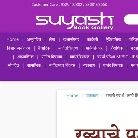
Customer Care : 9529402382 / 8308168668
Home
|
अनुवादित
|
लेख
|
कथासंग्रह
|
कादंबरी
|
ऐतिहासिक
|
चरित्
विज्ञान-पर्यावरण
|
वैचारिक
|
व्यक्तिचित्रण
|
मार्गदर्शनपर
|
शैक्षणिक
|
प्रव
|
आध्यात्मिक
|
संगीत विषयक
|
कायदेविषयक
|
स्पर्धा परिक्षा MPSC
संपादित
|
सामाजिक
|
व्यक्तिमत्व विकास
|
व्यवसाय
|
पार्लर विषयक
|
मन:स
Home
पाककला
रव्याचे पदार्थ (का