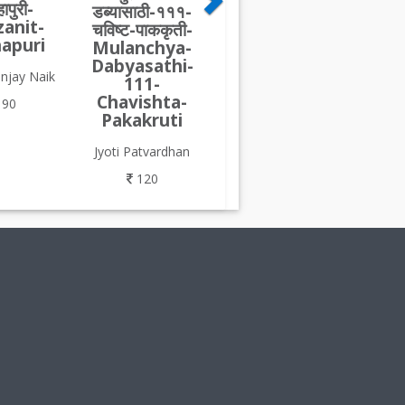
हापुरी-
डब्यासाठी-१११-
anit-
चविष्ट-पाककृती-
apuri
Mulanchya-
Dabyasathi-
anjay Naik
111-
Chavishta-
90
Pakakruti
Jyoti Patvardhan
120