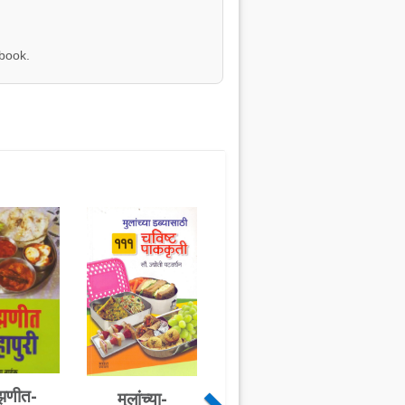
 book.
णीत-
मुलांच्या-