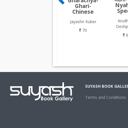
Gharachya-
Nyah
Ghari-
Spec
Chinese
Arudh
Jayashri Kuber
Deshp
70
6
SUYASH BOOK GALLE
Terms and Conditions