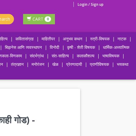
Login / Sign up
earch
CART
0
हित्य
|
कवितासंग्रह
|
माहितीपर
|
अनुभव कथन
|
स्त्री-विषयक
|
नाटक
|
|
बिझनेस आणि व्यवस्थापन
|
विनोदी
|
कृषी - शेती विषयक
|
धार्मिक-अध्यात्मिक
णकला-विणकाम
|
संदर्भग्रंथ
|
संत-साहित्य
|
कलाकौशल्य
|
भाषाविषयक
|
जन
|
तंत्रज्ञान
|
मनोरंजन
|
खेळ
|
प्रेरणादायी
|
प्राणीविषयक
|
भयकथा
काही गोड) -