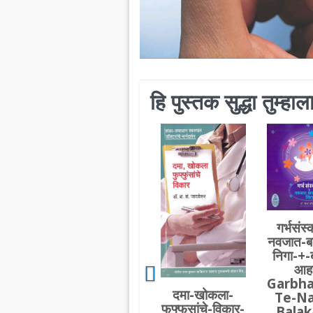
हि पुस्तक सुद्धा तुम्ह
गर्भसंस्
नवजात-ब
निगा-+-
आहा
Garbha
दमा-खोकला-
Te-Na
फुफ्फुसांचे-विकार-
Balak