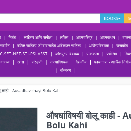
BOOKS
S
र
|
निबंध
|
साहित्य आणि समीक्षा
|
ललित
|
आत्मचरित्र
|
आत्मकथन
|
बालसा
ासवर्णन
|
दलित साहित्य-डॉ.बाबासाहेब आंबेडकर साहित्य
|
आरोग्यविषयक
|
राजकीय
-UPSC-SET-NET-STI-PSI-ASST
|
कॉम्प्युटर विषयक
|
पाककला
|
ज्योतिष
|
शिव
्वास्थ्य
|
खाद्य
|
संस्कृती
|
नात्याविषयक
|
वैद्यकीय
|
फायनान्स - आर्थिक नियो
|
संस्मरण
|
लू काही - Ausadhavishayi Bolu Kahi
औषधांविषयी बोलू काही 
Bolu Kahi