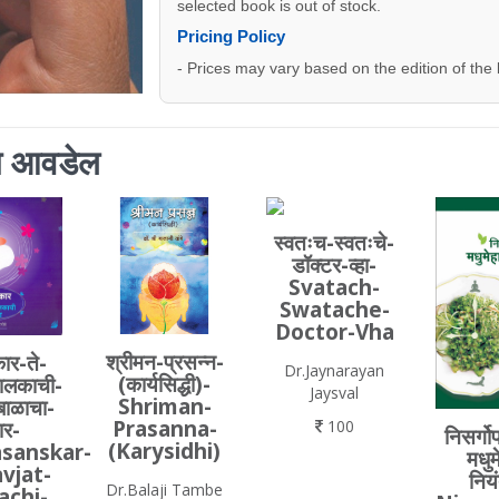
selected book is out of stock.
Pricing Policy
- Prices may vary based on the edition of the
ाला आवडेल
स्वतःच-स्वतःचे-
डॉक्टर-व्हा-
Svatach-
Swatache-
Doctor-Vha
श्रीमन-प्रसन्न-
कार-ते-
Dr.Jaynarayan
(कार्यसिद्धी)-
ालकाची-
Jaysval
Shriman-
बाळाचा-
Prasanna-
र-
100
निसर्गोप
(Karysidhi)
sanskar-
मधुम
vjat-
निय
Dr.Balaji Tambe
achi-