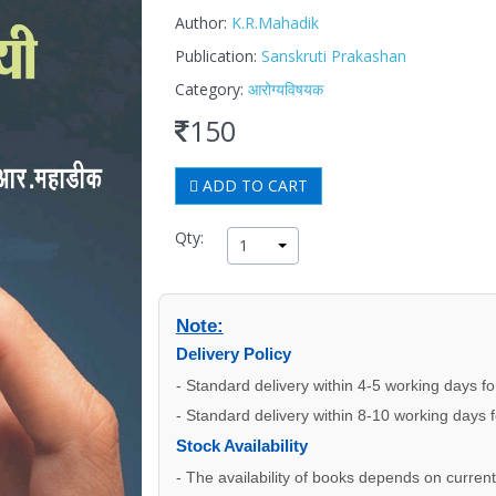
Author:
K.R.Mahadik
Publication:
Sanskruti Prakashan
Category:
आरोग्यविषयक
150
ADD TO CART
Qty:
1
Note:
Delivery Policy
- Standard delivery within 4-5 working days f
- Standard delivery within 8-10 working days 
Stock Availability
- The availability of books depends on current s