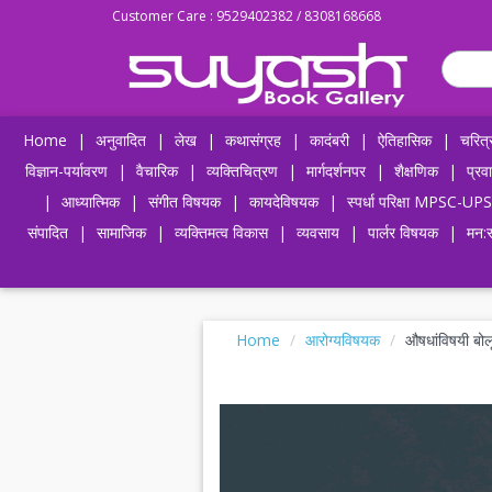
Customer Care : 9529402382 / 8308168668
Home
|
अनुवादित
|
लेख
|
कथासंग्रह
|
कादंबरी
|
ऐतिहासिक
|
चरित्
विज्ञान-पर्यावरण
|
वैचारिक
|
व्यक्तिचित्रण
|
मार्गदर्शनपर
|
शैक्षणिक
|
प्रव
|
आध्यात्मिक
|
संगीत विषयक
|
कायदेविषयक
|
स्पर्धा परिक्षा MPSC
संपादित
|
सामाजिक
|
व्यक्तिमत्व विकास
|
व्यवसाय
|
पार्लर विषयक
|
मन:स
Home
आरोग्यविषयक
औषधांविषयी बो