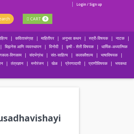
Login / Sign up
earch
CART
0
हित्य
|
कवितासंग्रह
|
माहितीपर
|
अनुभव कथन
|
स्त्री-विषयक
|
नाटक
|
|
बिझनेस आणि व्यवस्थापन
|
विनोदी
|
कृषी - शेती विषयक
|
धार्मिक-अध्यात्मिक
णकला-विणकाम
|
संदर्भग्रंथ
|
संत-साहित्य
|
कलाकौशल्य
|
भाषाविषयक
|
जन
|
तंत्रज्ञान
|
मनोरंजन
|
खेळ
|
प्रेरणादायी
|
प्राणीविषयक
|
भयकथा
- Ausadhavishayi