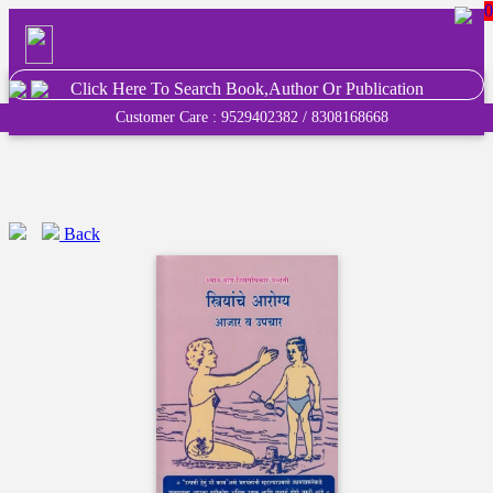
0
Click Here To Search Book,Author Or Publication
Customer Care : 9529402382 / 8308168668
Back