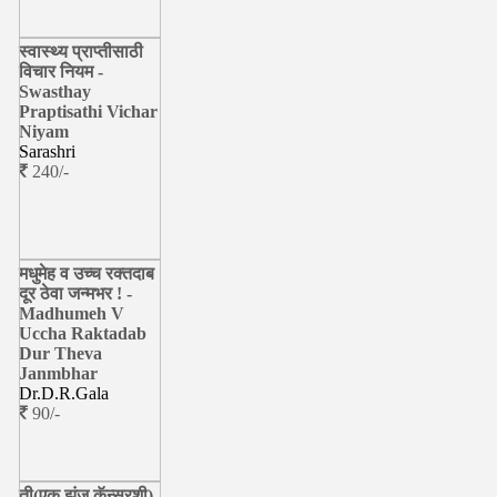
स्वास्थ्य प्राप्तीसाठी
विचार नियम -
Swasthay
Praptisathi Vichar
Niyam
Sarashri
240/-
मधुमेह व उच्च रक्तदाब
दूर ठेवा जन्मभर ! -
Madhumeh V
Uccha Raktadab
Dur Theva
Janmbhar
Dr.D.R.Gala
90/-
ती(एक झुंज क‍ॅन्सरशी)