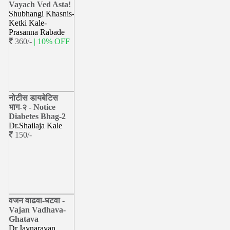
Vayach Ved Asta!
Shubhangi Khasnis-
Ketki Kale-
Prasanna Rabade
360/-
| 10% OFF
नोटीस डायबेटिस
भाग-२ - Notice
Diabetes Bhag-2
Dr.Shailaja Kale
150/-
वजन वाढवा-घटवा -
Vajan Vadhava-
Ghatava
Dr.Jaynarayan