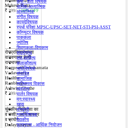
Homeopathy
कृषी - शेती विषयक
Mukesh Batra
धार्मिक-अध्यात्मिक
399/-
| 10% OFF
आध्यात्मिक
संगीत विषयक
कायदेविषयक
स्पर्धा परिक्षा MPSC-UPSC-SET-NET-STI-PSI-ASST
कॉम्प्युटर विषयक
पाककला
ज्योतिष
शिवणकला-विणकाम
रोगप्रतिकारक्षमता
संदर्भग्रंथ
वाडवणाऱ्या हेल्दी
संत-साहित्य
रानभाज्या -
कलाकौशल्य
Rogpratikarkshamata
भाषाविषयक
Vadavnarya
संपादित
Healthy
सामाजिक
Ranbhajya
व्यक्तिमत्व विकास
Ashwini Chothe
व्यवसाय
299/-
पार्लर विषयक
मन:स्वास्थ्य
खाद्य
चुंबकीय चिकित्सा का
संस्कृती
व कशी? आणि शास्त्र
नात्याविषयक
व प्रयोग
वैद्यकीय
Dr.Jaynarayan
फायनान्स - आर्थिक नियोजन