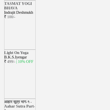
TASMAT YOGI
BHAVA
Indrajit Deshmukh
100/-
Light On Yoga
B.K.S.Iyengar
499/-
| 10% OFF
आहार सूत्र भाग-१ -
Aahar Sutra Part-