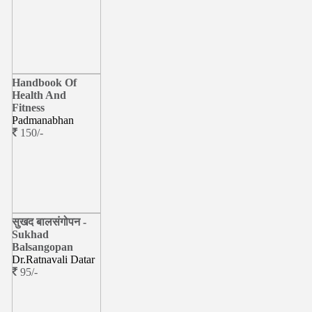
Handbook Of
Health And
Fitness
Padmanabhan
150/-
सुखद बालसंगोपन -
Sukhad
Balsangopan
Dr.Ratnavali Datar
95/-