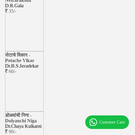
Netraraksha
D.R.Gala
35/-
पोटाचे विकार -
Potache Vikar
Dr.B.S.Javadekar
60/-
डोळ्यांची निगा -
Dolyanchi Niga
Customer Care
Dr.Chaya Kulkarni
90/-