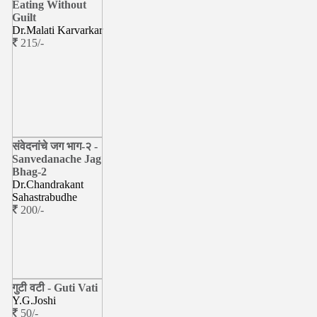
Eating Without
Guilt
Dr.Malati Karvarkar
215/-
संवेदनांचे जग भाग-२ -
Sanvedanache Jag
Bhag-2
Dr.Chandrakant
Sahastrabudhe
200/-
गुटी वटी - Guti Vati
Y.G.Joshi
50/-