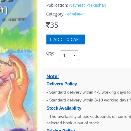
Publication:
Navneet Prakashan
Category:
आरोग्यविषयक
35
ADD TO CART
Qty:
1
Note:
Delivery Policy
- Standard delivery within 4-5 working days f
- Standard delivery within 8-10 working days 
Stock Availability
- The availability of books depends on current s
selected book is out of stock.
Pricing Policy