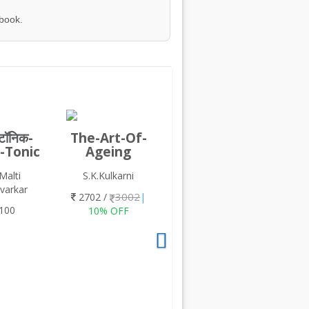
 book.
-टॉनिक-
The-Art-Of-
-Tonic
Ageing
Malti
S.K.Kulkarni
varkar
3002
2702 /
|
100
10% OFF