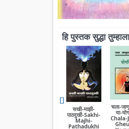
हि पुस्तक सुद्धा तुम्ह
चला-जाण
सखी-माझी-
या-योगव
पाठदुखी-Sakhi-
Chala-
Majhi-
Gheu
Pathadukhi