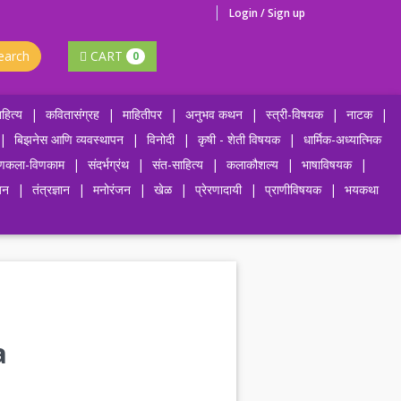
Login / Sign up
earch
CART
0
हित्य
|
कवितासंग्रह
|
माहितीपर
|
अनुभव कथन
|
स्त्री-विषयक
|
नाटक
|
|
बिझनेस आणि व्यवस्थापन
|
विनोदी
|
कृषी - शेती विषयक
|
धार्मिक-अध्यात्मिक
णकला-विणकाम
|
संदर्भग्रंथ
|
संत-साहित्य
|
कलाकौशल्य
|
भाषाविषयक
|
जन
|
तंत्रज्ञान
|
मनोरंजन
|
खेळ
|
प्रेरणादायी
|
प्राणीविषयक
|
भयकथा
a