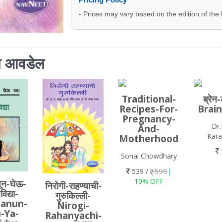
- Prices may vary based on the edition of the
ाला आवडेल
Traditional-
ब्रेन
Recipes-For-
Brain
Pregnancy-
Dr.
And-
Kara
Motherhood
Sonal Chowdhary
599
539 /
|
10% OFF
ून-घेऊ-
निरोगी-राहण्याची-
िद्या-
गुरुकिल्ली-
Janun-
Nirogi-
-Ya-
Rahanyachi-