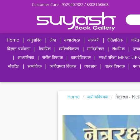
Customer Care : 9529402382 / 8308168668
Home
|
अनुवादित
|
लेख
|
कथासंग्रह
|
कादंबरी
|
ऐतिहासिक
|
चरित्
विज्ञान-पर्यावरण
|
वैचारिक
|
व्यक्तिचित्रण
|
मार्गदर्शनपर
|
शैक्षणिक
|
प्रव
|
आध्यात्मिक
|
संगीत विषयक
|
कायदेविषयक
|
स्पर्धा परिक्षा MPSC
संपादित
|
सामाजिक
|
व्यक्तिमत्व विकास
|
व्यवसाय
|
पार्लर विषयक
|
मन:स
Home
आरोग्यविषयक
नेत्ररक्षा - N