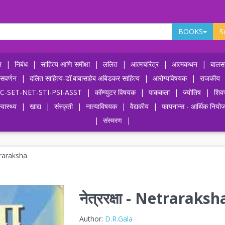
BOOKS
S
र
|
निबंध
|
साहित्य आणि समीक्षा
|
ललित
|
आत्मचरित्र
|
आत्मकथन
|
बालसा
ासवर्णन
|
दलित साहित्य-डॉ.बाबासाहेब आंबेडकर साहित्य
|
आरोग्यविषयक
|
राजकीय
-UPSC-SET-NET-STI-PSI-ASST
|
कॉम्प्युटर विषयक
|
पाककला
|
ज्योतिष
|
शिव
्वास्थ्य
|
खाद्य
|
संस्कृती
|
नात्याविषयक
|
वैद्यकीय
|
फायनान्स - आर्थिक नियो
|
संस्मरण
|
etraraksha
नेत्ररक्षा - Netraraksh
Author:
D.R.Gala