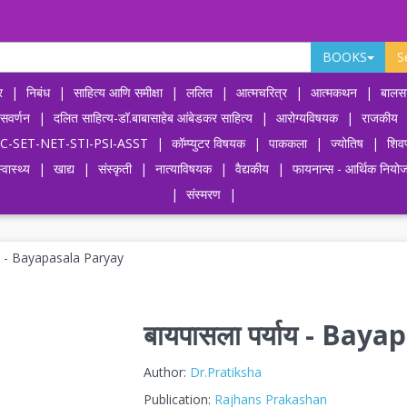
BOOKS
S
र
|
निबंध
|
साहित्य आणि समीक्षा
|
ललित
|
आत्मचरित्र
|
आत्मकथन
|
बालसा
ासवर्णन
|
दलित साहित्य-डॉ.बाबासाहेब आंबेडकर साहित्य
|
आरोग्यविषयक
|
राजकीय
-UPSC-SET-NET-STI-PSI-ASST
|
कॉम्प्युटर विषयक
|
पाककला
|
ज्योतिष
|
शिव
्वास्थ्य
|
खाद्य
|
संस्कृती
|
नात्याविषयक
|
वैद्यकीय
|
फायनान्स - आर्थिक नियो
|
संस्मरण
|
याय - Bayapasala Paryay
बायपासला पर्याय - Bay
Author:
Dr.Pratiksha
Publication:
Rajhans Prakashan