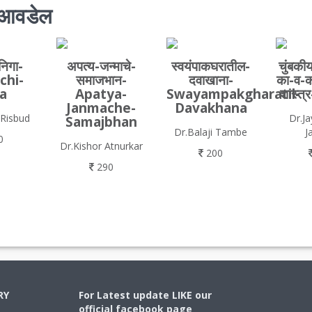
ला आवडेल
निगा-
अपत्य-जन्माचे-
स्वयंपाकघरातील-
चुंबकी
chi-
समाजभान-
दवाखाना-
का-व-
a
Apatya-
Swayampakgharatil-
शास्त्
Janmache-
Davakhana
 Risbud
Dr.J
Samajbhan
Dr.Balaji Tambe
J
0
Dr.Kishor Atnurkar
200
290
RY
For Latest update LIKE our
official facebook page