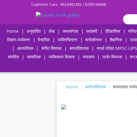
Customer Care : 9529402382 / 8308168668
Home
|
अनुवादित
|
लेख
|
कथासंग्रह
|
कादंबरी
|
ऐतिहासिक
|
चरित्
विज्ञान-पर्यावरण
|
वैचारिक
|
व्यक्तिचित्रण
|
मार्गदर्शनपर
|
शैक्षणिक
|
प्रव
|
आध्यात्मिक
|
संगीत विषयक
|
कायदेविषयक
|
स्पर्धा परिक्षा MPSC
संपादित
|
सामाजिक
|
व्यक्तिमत्व विकास
|
व्यवसाय
|
पार्लर विषयक
|
मन:स
Home
आरोग्यविषयक
बायपासला पर्