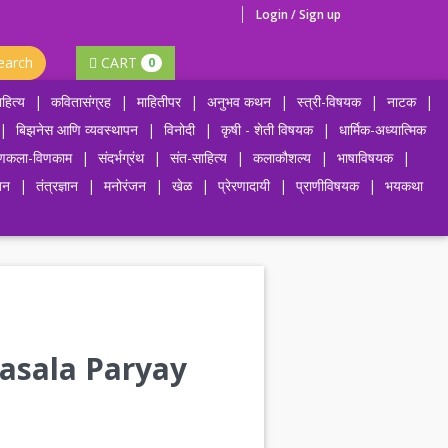
Login / Sign up
earch
CART
0
हित्य
|
कवितासंग्रह
|
माहितीपर
|
अनुभव कथन
|
स्त्री-विषयक
|
नाटक
|
|
बिझनेस आणि व्यवस्थापन
|
विनोदी
|
कृषी - शेती विषयक
|
धार्मिक-अध्यात्मिक
णकला-विणकाम
|
संदर्भग्रंथ
|
संत-साहित्य
|
कलाकौशल्य
|
भाषाविषयक
|
जन
|
तंत्रज्ञान
|
मनोरंजन
|
खेळ
|
प्रेरणादायी
|
प्राणीविषयक
|
भयकथा
apasala Paryay