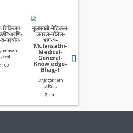
य-चिकित्सा-
मुलांसाठी-मेडिकल-
कशी?-आणि-
जनरल-नॉलेज-
र-व-प्रयोग-
भाग-१-
Mulansathi-
aynarayan
Medical-
aysval
General-
Knowledge-
100
Bhag-1
Dr.Jagannath
Dikshit
130